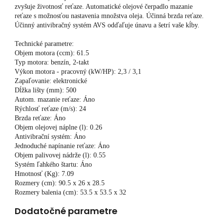
zvyšuje životnosť reťaze. Automatické olejové čerpadlo mazanie
reťaze s možnosťou nastavenia množstva oleja. Účinná brzda reťaze.
Účinný antivibračný systém AVS odďaľuje únavu a šetrí vaše kĺby.
Technické parametre:
Objem motora (ccm): 61.5
Typ motora: benzín, 2-takt
Výkon motora - pracovný (kW/HP): 2,3 / 3,1
Zapaľovanie: elektronické
Dĺžka lišty (mm): 500
Autom. mazanie reťaze: Áno
Rýchlosť reťaze (m/s): 24
Brzda reťaze: Áno
Objem olejovej náplne (l): 0.26
Antivibrační systém: Áno
Jednoduché napínanie reťaze: Áno
Objem palivovej nádrže (l): 0.55
Systém ľahkého štartu: Áno
Hmotnosť (Kg): 7.09
Rozmery (cm): 90.5 x 26 x 28.5
Rozmery balenia (cm): 53.5 x 53.5 x 32
Dodatočné parametre