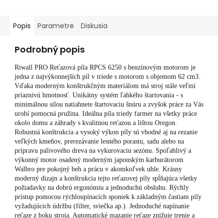
Popis
Parametre
Diskusia
Podrobný popis
Riwall PRO Reťazová píla RPCS 6250 s benzínovým motorom je
jedna z najvýkonnejších píl v triede s motorom s objemom 62 cm3.
Vďaka moderným konštrukčným materiálom má stroj stále veľmi
priaznivú hmotnosť. Unikátny systém ľahkého štartovania - s
minimálnou silou natiahnete štartovaciu šnúru a zvyšok práce za Vás
urobí pomocná pružina. Ideálna píla triedy farmer na všetky práce
okolo domu a záhrady s kvalitnou reťazou a lištou Oregon.
Robustná konštrukcia a vysoký výkon píly sú vhodné aj na rezanie
veľkých kmeňov, prerezávanie lesného porastu, sadu alebo na
prípravu palivového dreva na vykurovaciu sezónu. Spoľahlivý a
výkonný motor osadený moderným japonským karburátorom
Walbro pre pokojný beh a prácu v akomkoľvek uhle. Krásny
moderný dizajn a konštrukcia tejto reťazovej píly spĺňajúca všetky
požiadavky na dobrú ergonómiu a jednoduchú obsluhu. Rýchly
prístup pomocou rýchloupínacích sponiek k základným častiam píly
vyžadujúcich údržbu (filter, sviečka ap.). Jednoduché napínanie
reťaze z boku stroja. Automatické mazanie reťaze znižuje trenie a