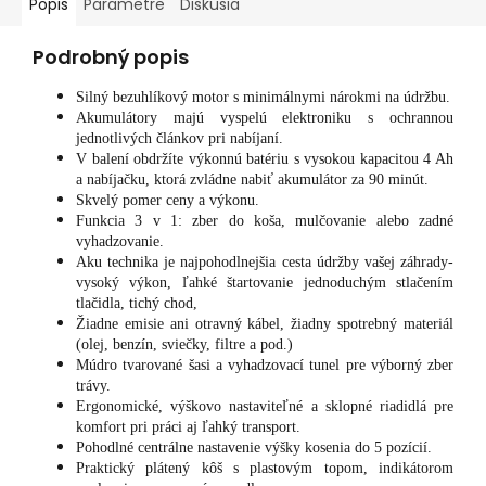
Popis
Parametre
Diskusia
Podrobný popis
Silný bezuhlíkový motor s minimálnymi nárokmi na údržbu.
Akumulátory majú vyspelú elektroniku s ochrannou
jednotlivých článkov pri nabíjaní.
V balení obdržíte výkonnú batériu s vysokou kapacitou 4 Ah
a nabíjačku, ktorá zvládne nabiť akumulátor za 90 minút.
Skvelý pomer ceny a výkonu.
Funkcia 3 v 1: zber do koša, mulčovanie alebo zadné
vyhadzovanie.
Aku technika je najpohodlnejšia cesta údržby vašej záhrady-
vysoký výkon, ľahké štartovanie jednoduchým stlačením
tlačidla, tichý chod,
Žiadne emisie ani otravný kábel, žiadny spotrebný materiál
(olej, benzín, sviečky, filtre a pod.)
Múdro tvarované šasi a vyhadzovací tunel pre výborný zber
trávy.
Ergonomické, výškovo nastaviteľné a sklopné riadidlá pre
komfort pri práci aj ľahký transport.
Pohodlné centrálne nastavenie výšky kosenia do 5 pozícií.
Praktický plátený kôš s plastovým topom, indikátorom