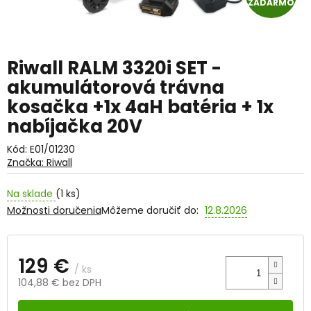
ZADARMO
A
D
Riwall RALM 3320i SET -
A
akumulátorová trávna
R
kosačka +1x 4aH batéria + 1x
nabíjačka 20V
M
Kód:
E01/01230
O
Značka:
Riwall
Na sklade
(1 ks)
Možnosti doručenia
Môžeme doručiť do:
12.8.2026
129 €
/ ks
104,88 € bez DPH
Jednotková