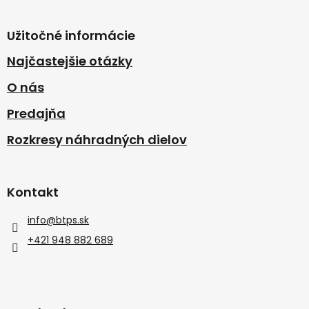
Užitočné informácie
Najčastejšie otázky
O nás
Predajňa
Rozkresy náhradných dielov
Kontakt
info
@
btps.sk
+421 948 882 689