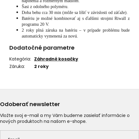
naplnenia a rozmerným madlom.
Šasi z odolného polyméru.
Doba behu cca 30 min (môže sa líšiť v závislosti od záťaže).
Batériu je možné kombinovať aj s ďalšími strojmi Riwall z
programu 20 V.
2 roky plná záruka na batériu – v prípade problému bude
automaticky vymenená za novú.
Dodatočné parametre
Kategória
:
Záhradné kosačky
Záruka
:
2 roky
Odoberať newsletter
Vložte svoj e-mail a my Vám budeme zasielať informácie o
nových produktoch na našom e-shope.