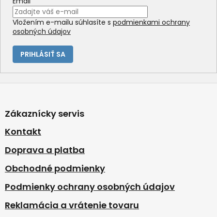
Email
Vložením e-mailu súhlasíte s
podmienkami ochrany
osobných údajov
PRIHLÁSIŤ SA
Z
á
p
Zákaznícky servis
ä
t
Kontakt
i
Doprava a platba
e
Obchodné podmienky
Podmienky ochrany osobných údajov
Reklamácia a vrátenie tovaru