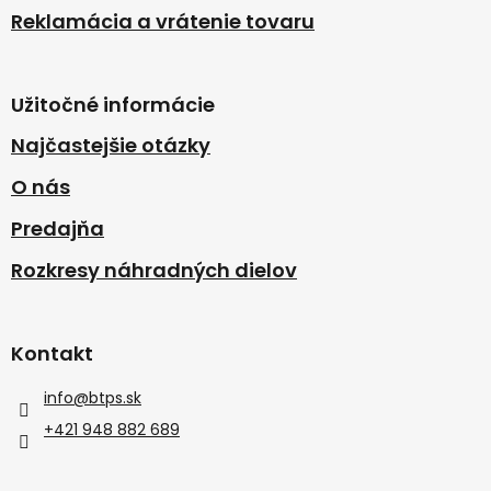
Reklamácia a vrátenie tovaru
Užitočné informácie
Najčastejšie otázky
O nás
Predajňa
Rozkresy náhradných dielov
Kontakt
info
@
btps.sk
+421 948 882 689