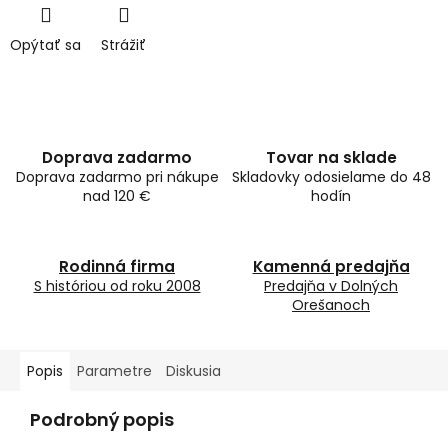
Opýtať sa
Strážiť
Doprava zadarmo
Tovar na sklade
Doprava zadarmo pri nákupe
Skladovky odosielame do 48
nad 120 €
hodín
Rodinná firma
Kamenná predajňa
S históriou od roku 2008
Predajňa v Dolných
Orešanoch
Popis
Parametre
Diskusia
Podrobný popis