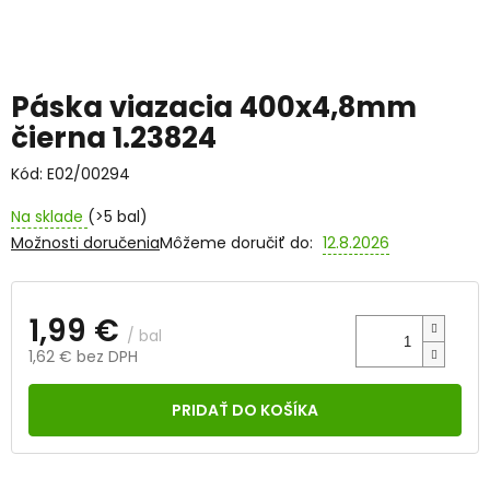
Páska viazacia 400x4,8mm
čierna 1.23824
Kód:
E02/00294
Na sklade
(>5 bal)
Možnosti doručenia
Môžeme doručiť do:
12.8.2026
1,99 €
/ bal
1,62 € bez DPH
Jednotková
cena:
PRIDAŤ DO KOŠÍKA