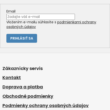
Email
Vložením e-mailu súhlasíte s
podmienkami ochrany
osobných údajov
PRIHLÁSIŤ SA
Z
á
p
Zákaznícky servis
ä
t
Kontakt
i
Doprava a platba
e
Obchodné podmienky
Podmienky ochrany osobných údajov