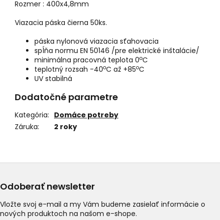
Rozmer :
400x4,8mm
Viazacia páska čierna 50ks.
páska nylonová viazacia sťahovacia
spĺňa normu EN 50146 /pre elektrické inštalácie/
o
minimálna pracovná teplota 0
C
o
o
teplotný rozsah -40
C až +85
C
UV stabilná
Dodatočné parametre
Kategória
:
Domáce potreby
Záruka
:
2 roky
Odoberať newsletter
Vložte svoj e-mail a my Vám budeme zasielať informácie o
nových produktoch na našom e-shope.