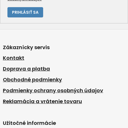
PRIHLÁSIŤ SA
Z
á
p
Zákaznícky servis
ä
t
Kontakt
i
Doprava a platba
e
Obchodné podmienky
Podmienky ochrany osobných údajov
Reklamácia a vrátenie tovaru
Užitočné informácie