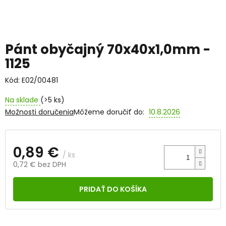
Pánt obyčajný 70x40x1,0mm -
1125
Kód:
E02/00481
Na sklade
(>5 ks)
Možnosti doručenia
Môžeme doručiť do:
10.8.2026
0,89 €
/ ks
0,72 € bez DPH
Jednotková
cena:
PRIDAŤ DO KOŠÍKA