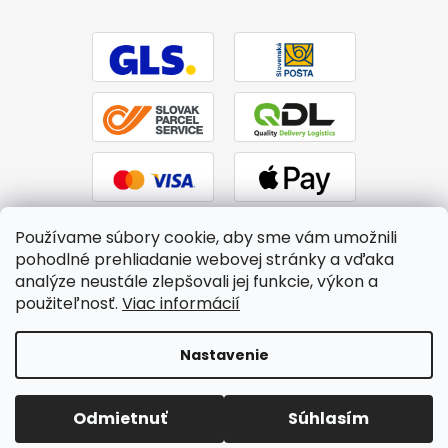
Používame súbory cookie, aby sme vám umožnili
pohodlné prehliadanie webovej stránky a vďaka
analýze neustále zlepšovali jej funkcie, výkon a
použiteľnosť.
Viac informácií
Vytvoril Shoptet
|
Upravil Balkys
Nastavenie
Copyright 2026
BTPS.sk
. Všetky práva vyhradené.
Upraviť
Odmietnuť
Súhlasím
nastavenie cookies