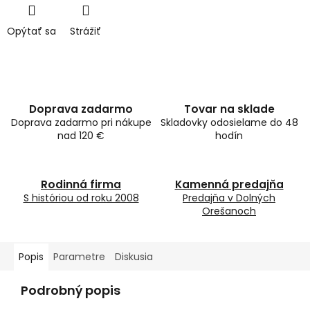
Opýtať sa
Strážiť
Doprava zadarmo
Tovar na sklade
Doprava zadarmo pri nákupe
Skladovky odosielame do 48
nad 120 €
hodín
Rodinná firma
Kamenná predajňa
S históriou od roku 2008
Predajňa v Dolných
Orešanoch
Popis
Parametre
Diskusia
Podrobný popis