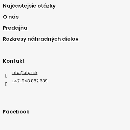
Najčastejšie otázky
O nás
Predajňa
Rozkresy náhradných dielov
Kontakt
info
@
btps.sk
+421 948 882 689
Facebook