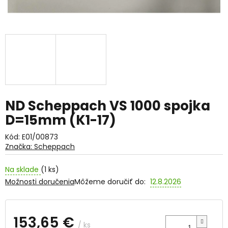
ND Scheppach VS 1000 spojka
D=15mm (K1-17)
Kód:
E01/00873
Značka:
Scheppach
Na sklade
(1 ks)
Možnosti doručenia
Môžeme doručiť do:
12.8.2026
153,65 €
/ ks