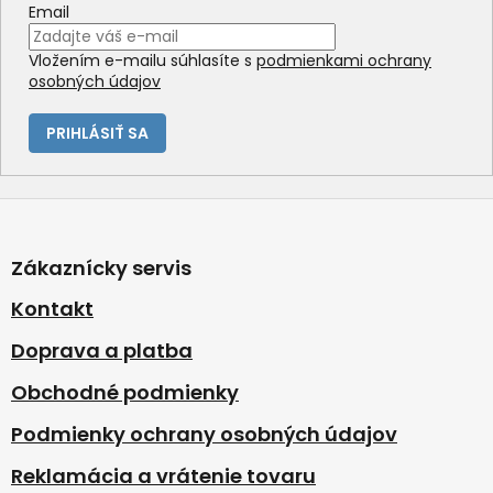
Email
Vložením e-mailu súhlasíte s
podmienkami ochrany
osobných údajov
PRIHLÁSIŤ SA
Z
á
p
Zákaznícky servis
ä
t
Kontakt
i
Doprava a platba
e
Obchodné podmienky
Podmienky ochrany osobných údajov
Reklamácia a vrátenie tovaru