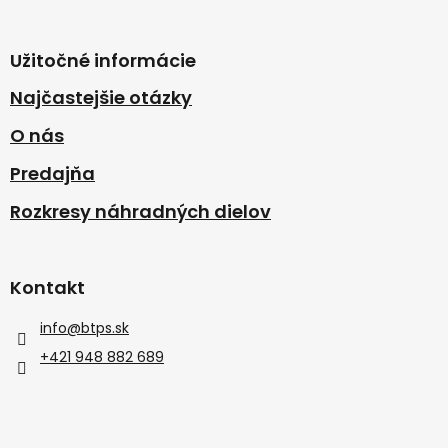
Užitočné informácie
Najčastejšie otázky
O nás
Predajňa
Rozkresy náhradných dielov
Kontakt
info
@
btps.sk
+421 948 882 689