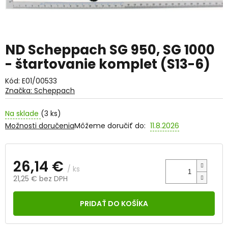
ND Scheppach SG 950, SG 1000
- štartovanie komplet (S13-6)
Kód:
E01/00533
Značka:
Scheppach
Na sklade
(3 ks)
Možnosti doručenia
Môžeme doručiť do:
11.8.2026
26,14 €
/ ks
21,25 € bez DPH
Jednotková
cena:
PRIDAŤ DO KOŠÍKA