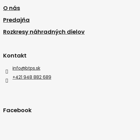
O nás
Predajňa
Rozkresy náhradných dielov
Kontakt
info
@
btps.sk
+421 948 882 689
Facebook