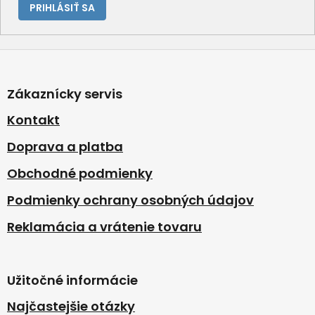
PRIHLÁSIŤ SA
Z
á
p
Zákaznícky servis
ä
t
Kontakt
i
Doprava a platba
e
Obchodné podmienky
Podmienky ochrany osobných údajov
Reklamácia a vrátenie tovaru
Užitočné informácie
Najčastejšie otázky