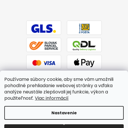
Používame súbory cookie, aby sme vám umožnili
pohodlné prehliadanie webovej stránky a vďaka
analýze neustále zlepšovali jej funkcie, výkon a
použiteľnosť.
Viac informácií
Vytvoril Shoptet
|
Upravil Balkys
Nastavenie
Copyright 2026
BTPS.sk
. Všetky práva vyhradené.
Upraviť