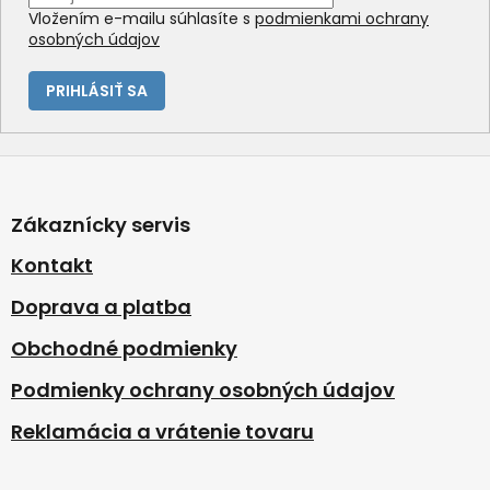
Vložením e-mailu súhlasíte s
podmienkami ochrany
osobných údajov
PRIHLÁSIŤ SA
Z
á
p
Zákaznícky servis
ä
t
Kontakt
i
Doprava a platba
e
Obchodné podmienky
Podmienky ochrany osobných údajov
Reklamácia a vrátenie tovaru