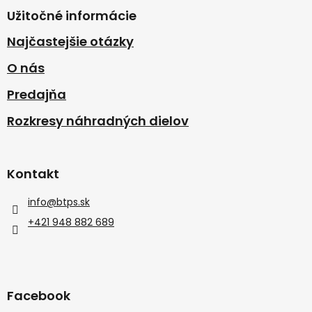
Užitočné informácie
Najčastejšie otázky
O nás
Predajňa
Rozkresy náhradných dielov
Kontakt
info
@
btps.sk
+421 948 882 689
Facebook