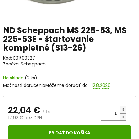
ND Scheppach MS 225-53, MS
225-53E - štartovanie
kompletné (S13-26)
Kód:
E01/00327
Značka:
Scheppach
Na sklade
(2 ks)
Možnosti doručenia
Môžeme doručiť do:
12.8.2026
22,04 €
/ ks
17,92 € bez DPH
Jednotková
cena:
PRIDAŤ DO KOŠÍKA