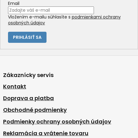
Email
Vložením e-mailu súhlasíte s
podmienkami ochrany
osobných údajov
PRIHLÁSIŤ SA
Z
á
p
Zákaznícky servis
ä
t
Kontakt
i
Doprava a platba
e
Obchodné podmienky
Podmienky ochrany osobných údajov
Reklamácia a vrátenie tovaru