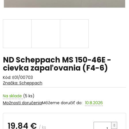
ND Scheppach MS 150-46E -
cievka zapaľovania (F4-6)
Kód:
E01/00703
Značka:
Scheppach
Na sklade
(5 ks)
Možnosti doručenia
Môžeme doručiť do:
10.8.2026
19,84 €
/ ks