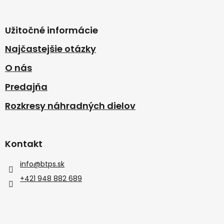
Užitočné informácie
Najčastejšie otázky
O nás
Predajňa
Rozkresy náhradných dielov
Kontakt
info
@
btps.sk
+421 948 882 689