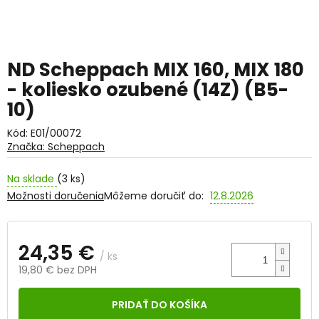
ND Scheppach MIX 160, MIX 180
- koliesko ozubené (14Z) (B5-
10)
Kód:
E01/00072
Značka:
Scheppach
Na sklade
(3 ks)
Možnosti doručenia
Môžeme doručiť do:
12.8.2026
24,35 €
/ ks
19,80 € bez DPH
Jednotková
cena:
PRIDAŤ DO KOŠÍKA