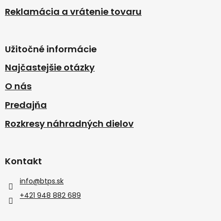
Reklamácia a vrátenie tovaru
Užitočné informácie
Najčastejšie otázky
O nás
Predajňa
Rozkresy náhradných dielov
Kontakt
info
@
btps.sk
+421 948 882 689