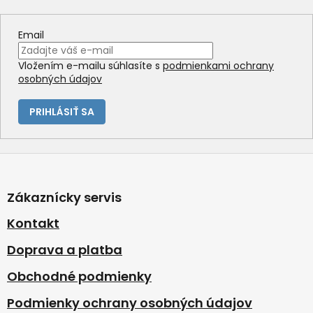
Email
Vložením e-mailu súhlasíte s
podmienkami ochrany
osobných údajov
PRIHLÁSIŤ SA
Z
á
p
Zákaznícky servis
ä
t
Kontakt
i
Doprava a platba
e
Obchodné podmienky
Podmienky ochrany osobných údajov