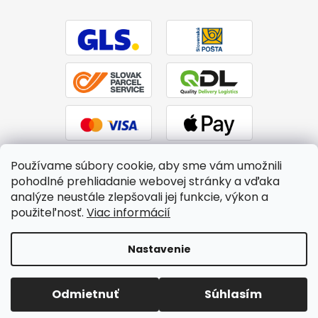
Používame súbory cookie, aby sme vám umožnili
pohodlné prehliadanie webovej stránky a vďaka
analýze neustále zlepšovali jej funkcie, výkon a
použiteľnosť.
Viac informácií
Vytvoril Shoptet
|
Upravil Balkys
Nastavenie
Copyright 2026
BTPS.sk
. Všetky práva vyhradené.
Upraviť
Odmietnuť
Súhlasím
nastavenie cookies