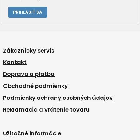
PRIHLÁSIŤ SA
Z
á
p
Zákaznícky servis
ä
t
Kontakt
i
Doprava a platba
e
Obchodné podmienky
Podmienky ochrany osobných údajov
Reklamácia a vrátenie tovaru
Užitočné informácie