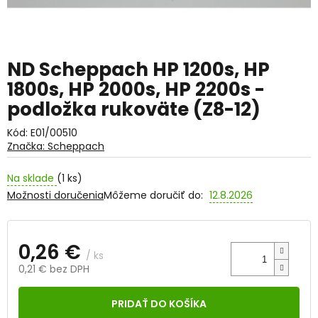
ND Scheppach HP 1200s, HP
1800s, HP 2000s, HP 2200s -
podložka rukoväte (Z8-12)
Kód:
E01/00510
Značka:
Scheppach
Na sklade
(1 ks)
Možnosti doručenia
Môžeme doručiť do:
12.8.2026
0,26 €
/ ks
0,21 € bez DPH
Jednotková
cena:
PRIDAŤ DO KOŠÍKA