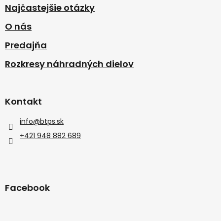
Najčastejšie otázky
O nás
Predajňa
Rozkresy náhradných dielov
Kontakt
info
@
btps.sk
+421 948 882 689
Facebook