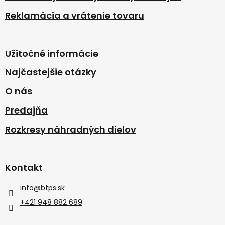
Reklamácia a vrátenie tovaru
Užitočné informácie
Najčastejšie otázky
O nás
Predajňa
Rozkresy náhradných dielov
Kontakt
info
@
btps.sk
+421 948 882 689