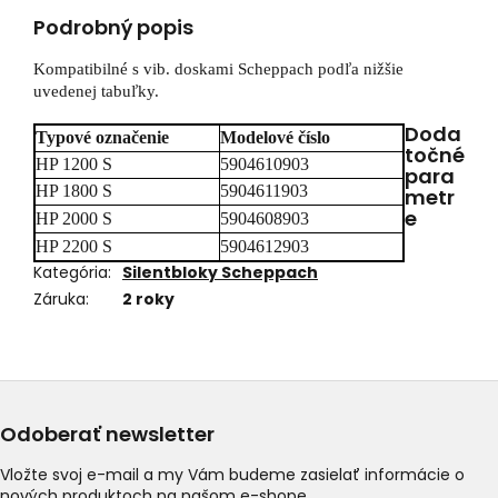
Podrobný popis
Kompatibilné s vib. doskami Scheppach podľa nižšie
uvedenej tabuľky.
Doda
Typové označenie
Modelové číslo
točné
HP 1200 S
5904610903
para
HP 1800 S
5904611903
metr
e
HP 2000 S
5904608903
HP 2200 S
5904612903
Kategória
:
Silentbloky Scheppach
Záruka
:
2 roky
Odoberať newsletter
Vložte svoj e-mail a my Vám budeme zasielať informácie o
nových produktoch na našom e-shope.