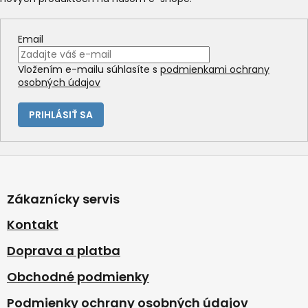
Email
Vložením e-mailu súhlasíte s
podmienkami ochrany
osobných údajov
PRIHLÁSIŤ SA
Z
á
p
Zákaznícky servis
ä
t
Kontakt
i
Doprava a platba
e
Obchodné podmienky
Podmienky ochrany osobných údajov