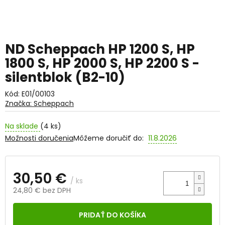
ND Scheppach HP 1200 S, HP
1800 S, HP 2000 S, HP 2200 S -
silentblok (B2-10)
Kód:
E01/00103
Značka:
Scheppach
Na sklade
(4 ks)
Možnosti doručenia
Môžeme doručiť do:
11.8.2026
30,50 €
/ ks
24,80 € bez DPH
Jednotková
cena:
PRIDAŤ DO KOŠÍKA