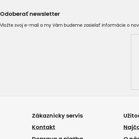
Odoberať newsletter
Vložte svoj e-mail a my Vám budeme zasielať informácie o n
Z
á
p
Zákaznícky servis
Užito
ä
t
Kontakt
Najča
i
Doprava a platba
O ná