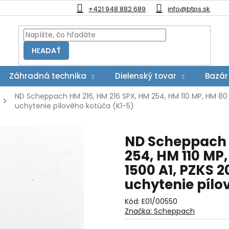
+421 948 882 689
info@btps.sk
HĽADAŤ
Záhradná technika
Dielenský tovar
Bazár
ND Scheppach HM 216, HM 216 SPX, HM 254, HM 110 MP, HM 80 M
uchytenie pílového kotúča (K1-5)
ND Scheppach 
254, HM 110 MP
1500 A1, PZKS 2
uchytenie pílo
Kód:
E01/00550
Značka:
Scheppach