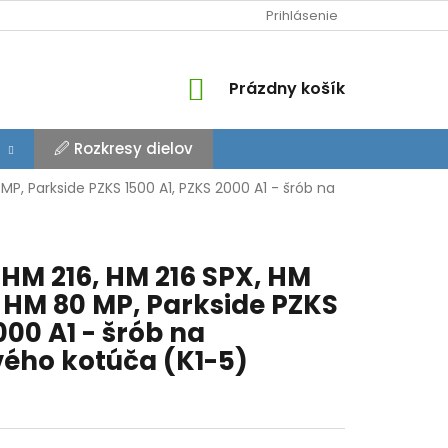
Prihlásenie
NÁKUPNÝ
Prázdny košík
KOŠÍK
🖉 Rozkresy dielov
P, Parkside PZKS 1500 A1, PZKS 2000 A1 - šrób na
HM 216, HM 216 SPX, HM
, HM 80 MP, Parkside PZKS
000 A1 - šrób na
vého kotúča (K1-5)