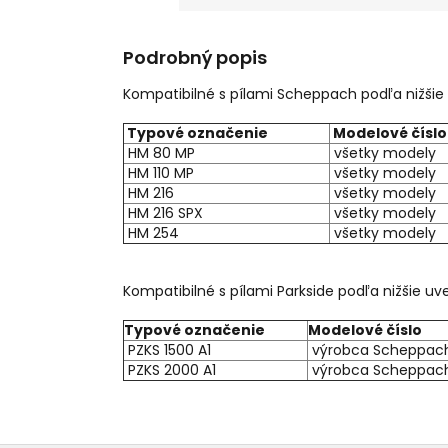
Podrobný popis
Kompatibilné s pílami Scheppach podľa nižšie
Typové označenie
Modelové číslo
HM 80 MP
všetky modely
HM 110 MP
všetky modely
HM 216
všetky modely
HM 216 SPX
všetky modely
HM 254
všetky modely
Kompatibilné s pílami Parkside podľa nižšie uv
Typové označenie
Modelové číslo
PZKS 1500 A1
výrobca Scheppac
PZKS 2000 A1
výrobca Scheppac