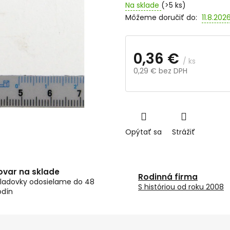
Na sklade
(>5 ks)
Môžeme doručiť do:
11.8.202
0,36 €
/ ks
0,29 € bez DPH
Jednotková
cena:
Opýtať sa
Strážiť
ovar na sklade
Rodinná firma
ladovky odosielame do 48
S históriou od roku 2008
odín