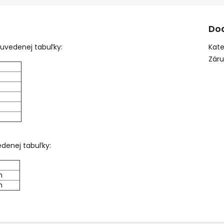
Do
 uvedenej tabuľky:
Kate
Zár
edenej tabuľky:
h
h