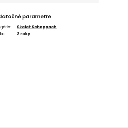
datočné parametre
gória
:
Skelet Scheppach
uka
:
2 roky