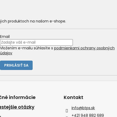
ových produktoch na našom e-shope.
Email
Vložením e-mailu súhlasíte s
podmienkami ochrany osobných
údajov
PRIHLÁSIŤ SA
čné informácie
Kontakt
stejšie otázky
info
@
btps.sk
+421 948 882 689
s