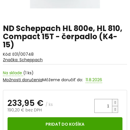
ND Scheppach HL 800e, HL 810,
Compact 15T - čerpadlo (K4-
15)
Kód:
E01/00748
Značka:
Scheppach
Na sklade
(1 ks)
Možnosti doručenia
Môžeme doručiť do:
11.8.2026
233,95 €
/ ks
190,20 € bez DPH
Jednotková
cena:
PRIDAŤ DO KOŠÍKA