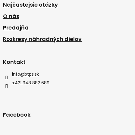
Najčastejšie otázky
O nás
Predajňa
Rozkresy náhradných dielov
Kontakt
info
@
btps.sk
+421 948 882 689
Facebook