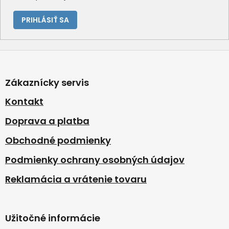
PRIHLÁSIŤ SA
Z
á
p
Zákaznícky servis
ä
t
Kontakt
i
Doprava a platba
e
Obchodné podmienky
Podmienky ochrany osobných údajov
Reklamácia a vrátenie tovaru
Užitočné informácie