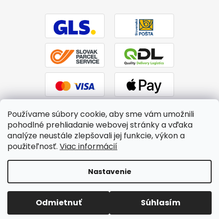
Používame súbory cookie, aby sme vám umožnili
pohodlné prehliadanie webovej stránky a vďaka
analýze neustále zlepšovali jej funkcie, výkon a
použiteľnosť.
Viac informácií
Vytvoril Shoptet
|
Upravil Balkys
Nastavenie
Copyright 2026
BTPS.sk
. Všetky práva vyhradené.
Upraviť
Odmietnuť
Súhlasím
nastavenie cookies