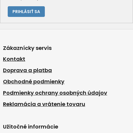
PRIHLÁSIŤ SA
Z
á
p
Zákaznícky servis
ä
t
Kontakt
i
Doprava a platba
e
Obchodné podmienky
Podmienky ochrany osobných údajov
Reklamácia a vrátenie tovaru
Užitočné informácie