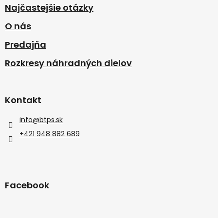
Najčastejšie otázky
O nás
Predajňa
Rozkresy náhradných dielov
Kontakt
info
@
btps.sk
+421 948 882 689
Facebook