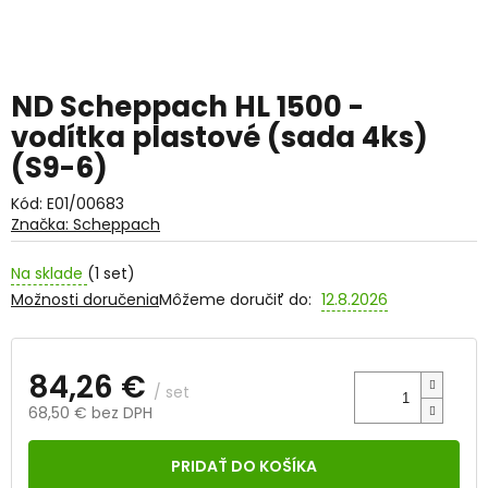
ND Scheppach HL 1500 -
vodítka plastové (sada 4ks)
(S9-6)
Kód:
E01/00683
Značka:
Scheppach
Na sklade
(1 set)
Možnosti doručenia
Môžeme doručiť do:
12.8.2026
84,26 €
/ set
68,50 € bez DPH
Jednotková
cena:
PRIDAŤ DO KOŠÍKA