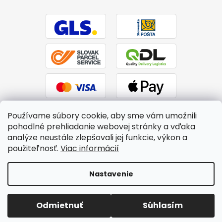
Používame súbory cookie, aby sme vám umožnili
pohodlné prehliadanie webovej stránky a vďaka
analýze neustále zlepšovali jej funkcie, výkon a
použiteľnosť.
Viac informácií
Vytvoril Shoptet
|
Upravil Balkys
Nastavenie
Copyright 2026
BTPS.sk
. Všetky práva vyhradené.
Upraviť
Odmietnuť
Súhlasím
nastavenie cookies