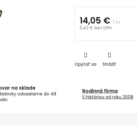
14,05 €
/ ks
11,42 € bez DPH
Jednotková
cena:
Opýtať sa
Strážiť
ovar na sklade
Rodinná firma
ladovky odosielame do 48
S históriou od roku 2008
odín