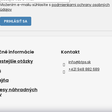
Vložením e-mailu súhlasíte s
podmienkami ochrany osobných
údajov
PRIHLÁSIŤ SA
čné informácie
Kontakt
stejšie otázky
info
@
btps.sk
+421 948 882 689
s
ajňa
resy náhradných
v