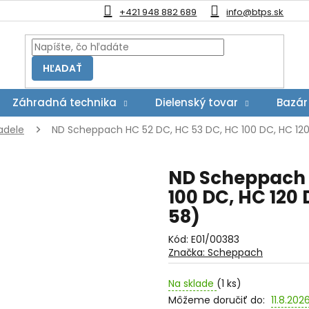
+421 948 882 689
info@btps.sk
HĽADAŤ
Záhradná technika
Dielenský tovar
Bazár
adele
ND Scheppach HC 52 DC, HC 53 DC, HC 100 DC, HC 120 
ND Scheppach 
100 DC, HC 120 
58)
Kód:
E01/00383
Značka:
Scheppach
Na sklade
(1 ks)
Môžeme doručiť do:
11.8.202