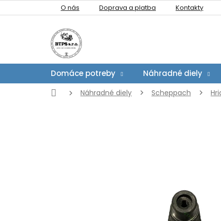
Prejsť
O nás
Doprava a platba
Kontakty
na
obsah
Domáce potreby
Náhradné diely
Domov
Náhradné diely
Scheppach
Hri