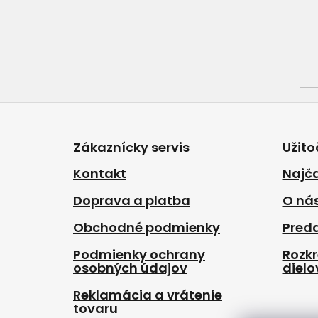
Z
á
p
Zákaznícky servis
Užito
ä
t
Kontakt
Najča
i
Doprava a platba
O ná
e
Obchodné podmienky
Pred
Podmienky ochrany
Rozk
osobných údajov
dielo
Reklamácia a vrátenie
tovaru