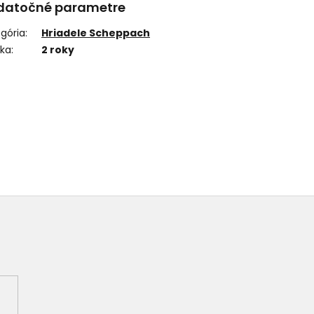
datočné parametre
gória
:
Hriadele Scheppach
uka
:
2 roky