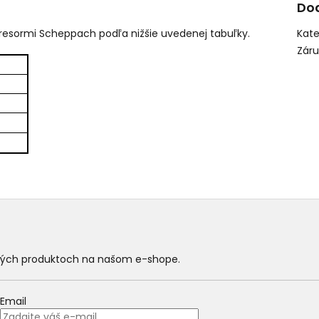
Do
resormi Scheppach podľa nižšie uvedenej tabuľky.
Kate
Zár
ových produktoch na našom e-shope.
Email