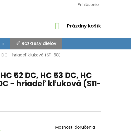
Prihlásenie
NÁKUPNÝ
Prázdny košík
KOŠÍK
🖉 Rozkresy dielov
DC - hriadeľ kľuková (S11-58)
HC 52 DC, HC 53 DC, HC
DC - hriadeľ kľuková (S11-
6
Možnosti doručenia