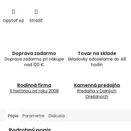
Opýtať sa
Strážiť
Doprava zadarmo
Tovar na sklade
Doprava zadarmo pri nákupe
Skladovky odosielame do 48
nad 120 €
hodín
Rodinná firma
Kamenná predajňa
S históriou od roku 2008
Predajňa v Dolných
Orešanoch
Popis
Parametre
Diskusia
Podrobný popis