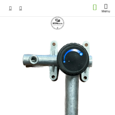
Prejsť
NÁKU
na
obsah
KOŠÍK