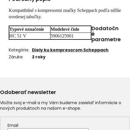
Kompatibilné s kompresormi značky Scheppach podľa nižšie
uvedenej tabuľky.
Dodatočn
Typové označenie
Modelové číslo
é
HC 51 V
5906125901
parametre
Kategória
:
Diely ku kompresorom Scheppach
Záruka
:
2 roky
Odoberať newsletter
Vložte svoj e-mail a my Vám budeme zasielať informácie o
nových produktoch na našom e-shope.
Email