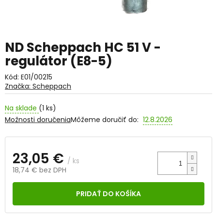
ND Scheppach HC 51 V -
regulátor (E8-5)
Kód:
E01/00215
Značka:
Scheppach
Na sklade
(1 ks)
Možnosti doručenia
Môžeme doručiť do:
12.8.2026
23,05 €
/ ks
18,74 € bez DPH
Jednotková
cena:
PRIDAŤ DO KOŠÍKA