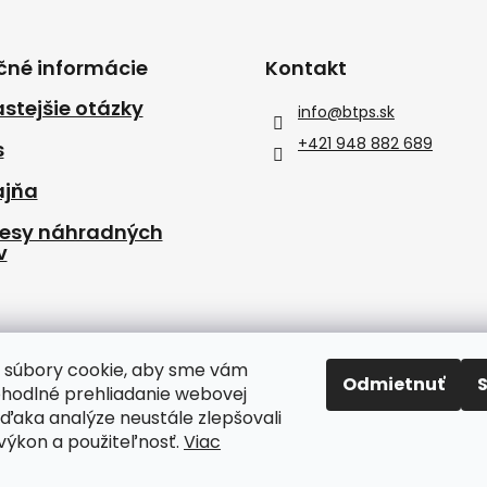
čné informácie
Kontakt
stejšie otázky
info
@
btps.sk
+421 948 882 689
s
ajňa
resy náhradných
v
 súbory cookie, aby sme vám
Odmietnuť
ohodlné prehliadanie webovej
vďaka analýze neustále zlepšovali
, výkon a použiteľnosť.
Viac