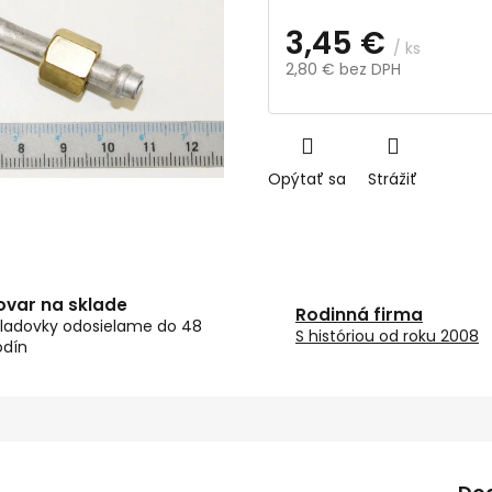
3,45 €
/ ks
2,80 € bez DPH
Jednotková
cena:
Opýtať sa
Strážiť
ovar na sklade
Rodinná firma
ladovky odosielame do 48
S históriou od roku 2008
odín