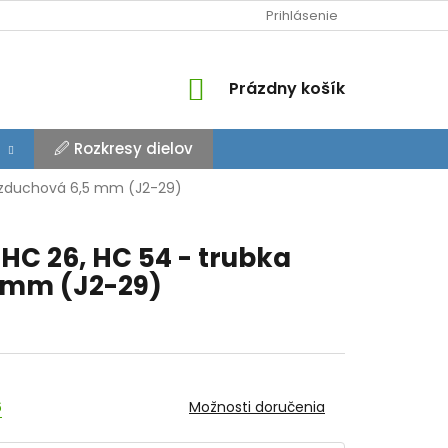
Prihlásenie
NÁKUPNÝ
Prázdny košík
KOŠÍK
🖉 Rozkresy dielov
vzduchová 6,5 mm (J2-29)
C 26, HC 54 - trubka
 mm (J2-29)
6
Možnosti doručenia