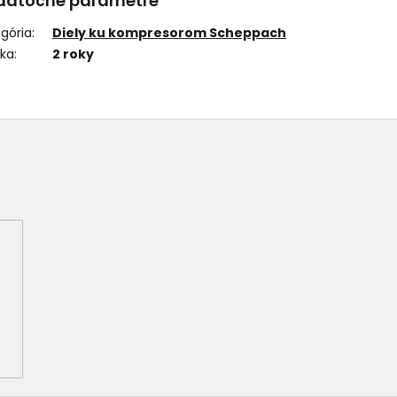
datočné parametre
gória
:
Diely ku kompresorom Scheppach
uka
:
2 roky