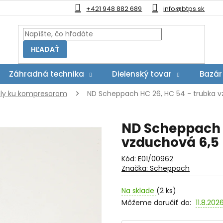
+421 948 882 689
info@btps.sk
HĽADAŤ
Záhradná technika
Dielenský tovar
Bazár
ely ku kompresorom
ND Scheppach HC 26, HC 54 - trubka 
ND Scheppach H
vzduchová 6,5
Kód:
E01/00962
Značka:
Scheppach
Na sklade
(2 ks)
Môžeme doručiť do:
11.8.202