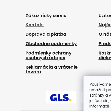
Z
á
p
Zákaznícky servis
Užito
ä
t
Kontakt
Najča
i
Doprava a platba
O ná
e
Obchodné podmienky
Pred
Podmienky ochrany
Rozk
osobných údajov
dielo
Reklamácia a vrátenie
tovaru
Používame
umožnili p
stránky a 
jej funkcie
informácií