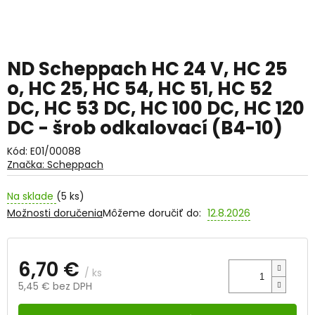
ND Scheppach HC 24 V, HC 25
o, HC 25, HC 54, HC 51, HC 52
DC, HC 53 DC, HC 100 DC, HC 120
DC - šrob odkalovací (B4-10)
Kód:
E01/00088
Značka:
Scheppach
Na sklade
(5 ks)
Možnosti doručenia
Môžeme doručiť do:
12.8.2026
6,70 €
/ ks
5,45 € bez DPH
Jednotková