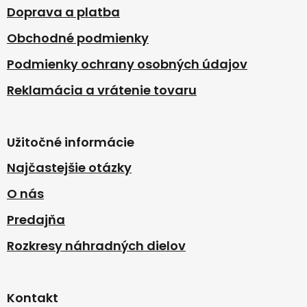
i
Doprava a platba
e
Obchodné podmienky
Podmienky ochrany osobných údajov
Reklamácia a vrátenie tovaru
Užitočné informácie
Najčastejšie otázky
O nás
Predajňa
Rozkresy náhradných dielov
Kontakt