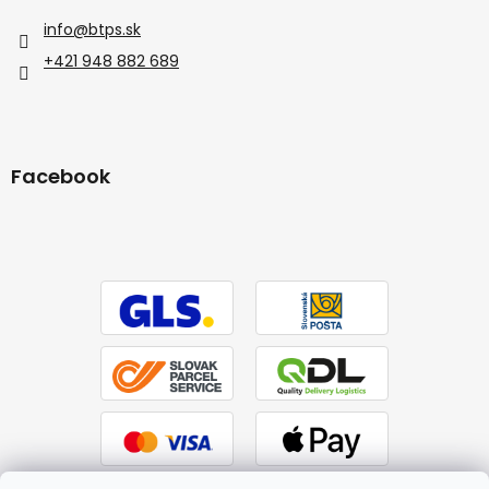
info
@
btps.sk
+421 948 882 689
Facebook