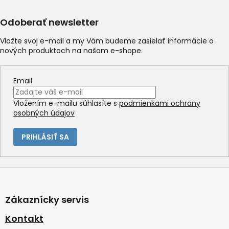
Odoberať newsletter
Vložte svoj e-mail a my Vám budeme zasielať informácie o
nových produktoch na našom e-shope.
Email
Vložením e-mailu súhlasíte s
podmienkami ochrany
osobných údajov
PRIHLÁSIŤ SA
Z
á
p
Zákaznícky servis
ä
t
Kontakt