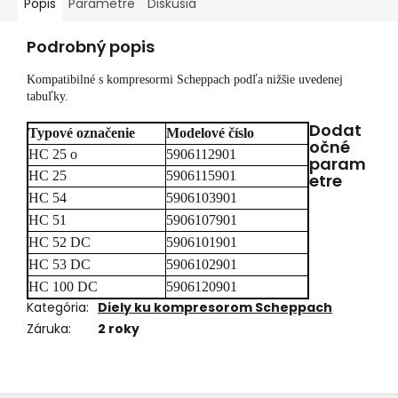
Popis
Parametre
Diskusia
Podrobný popis
Kompatibilné s kompresormi Scheppach podľa nižšie uvedenej
tabuľky.
Dodat
Typové označenie
Modelové číslo
očné
HC 25 o
5906112901
param
HC 25
5906115901
etre
HC 54
5906103901
HC 51
5906107901
HC 52 DC
5906101901
HC 53 DC
5906102901
HC 100 DC
5906120901
Kategória
:
Diely ku kompresorom Scheppach
Záruka
:
2 roky