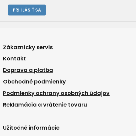
PRIHLÁSIŤ SA
Z
á
p
Zákaznícky servis
ä
t
Kontakt
i
Doprava a platba
e
Obchodné podmienky
Podmienky ochrany osobných údajov
Reklamácia a vrátenie tovaru
Užitočné informácie