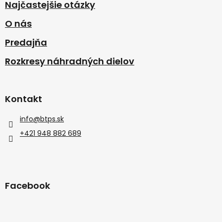
Najčastejšie otázky
O nás
Predajňa
Rozkresy náhradných dielov
Kontakt
info
@
btps.sk
+421 948 882 689
Facebook