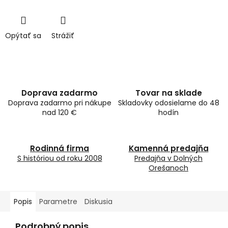
Opýtať sa
Strážiť
Doprava zadarmo
Tovar na sklade
Doprava zadarmo pri nákupe
Skladovky odosielame do 48
nad 120 €
hodín
Rodinná firma
Kamenná predajňa
S históriou od roku 2008
Predajňa v Dolných
Orešanoch
Popis
Parametre
Diskusia
Podrobný popis