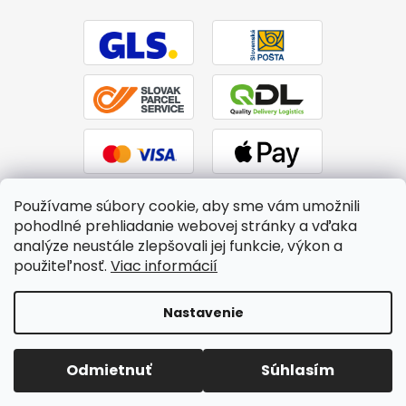
Používame súbory cookie, aby sme vám umožnili
pohodlné prehliadanie webovej stránky a vďaka
analýze neustále zlepšovali jej funkcie, výkon a
použiteľnosť.
Viac informácií
Vytvoril Shoptet
|
Upravil Balkys
Nastavenie
Copyright 2026
BTPS.sk
. Všetky práva vyhradené.
Upraviť
Odmietnuť
Súhlasím
nastavenie cookies