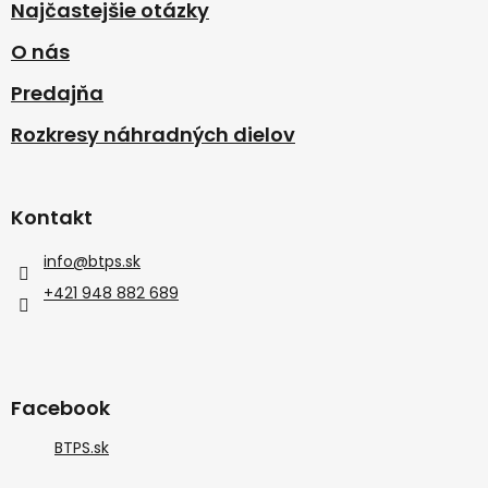
Najčastejšie otázky
O nás
Predajňa
Rozkresy náhradných dielov
Kontakt
info
@
btps.sk
+421 948 882 689
Facebook
BTPS.sk