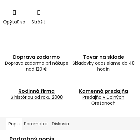
Opýtať sa
Strážiť
Doprava zadarmo
Tovar na sklade
Doprava zadarmo pri nákupe
Skladovky odosielame do 48
nad 120 €
hodín
Rodinná firma
Kamenná predajňa
S históriou od roku 2008
Predajňa v Dolných
Orešanoch
Popis
Parametre
Diskusia
Podrobný popis