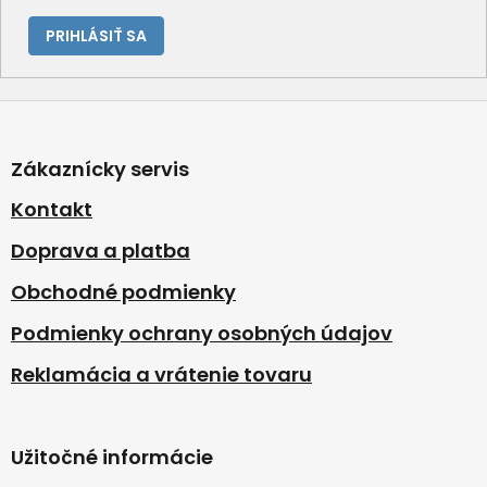
PRIHLÁSIŤ SA
Z
á
p
Zákaznícky servis
ä
t
Kontakt
i
Doprava a platba
e
Obchodné podmienky
Podmienky ochrany osobných údajov
Reklamácia a vrátenie tovaru
Užitočné informácie