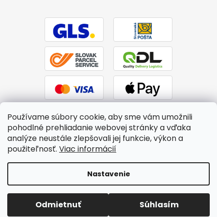
Používame súbory cookie, aby sme vám umožnili
pohodlné prehliadanie webovej stránky a vďaka
analýze neustále zlepšovali jej funkcie, výkon a
použiteľnosť.
Viac informácií
Vytvoril Shoptet
|
Upravil Balkys
Nastavenie
Copyright 2026
BTPS.sk
. Všetky práva vyhradené.
Upraviť
Odmietnuť
Súhlasím
nastavenie cookies