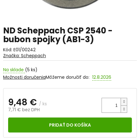
ND Scheppach CSP 2540 -
bubon spojky (AB1-3)
Kód:
E01/00242
Značka:
Scheppach
Na sklade
(5 ks)
Možnosti doručenia
Môžeme doručiť do:
12.8.2026
9,48 €
/ ks
7,71 € bez DPH
Jednotková
cena:
PRIDAŤ DO KOŠÍKA