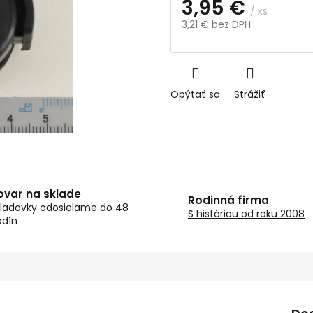
3,95 €
/ ks
3,21 € bez DPH
Jednotková
cena:
Opýtať sa
Strážiť
ovar na sklade
Rodinná firma
ladovky odosielame do 48
S históriou od roku 2008
odín