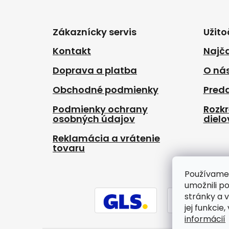
Z
á
p
Zákaznícky servis
Užito
ä
t
Kontakt
Najča
i
Doprava a platba
O ná
e
Obchodné podmienky
Pred
Podmienky ochrany
Rozk
osobných údajov
dielo
Reklamácia a vrátenie
tovaru
Používame
umožnili p
stránky a 
jej funkcie
informácií