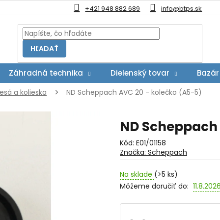
+421 948 882 689
info@btps.sk
HĽADAŤ
Záhradná technika
Dielenský tovar
Bazár
esá a kolieska
ND Scheppach AVC 20 - kolečko (A5-5)
ND Scheppach 
Kód:
E01/01158
Značka:
Scheppach
Na sklade
(>5 ks)
Môžeme doručiť do:
11.8.202