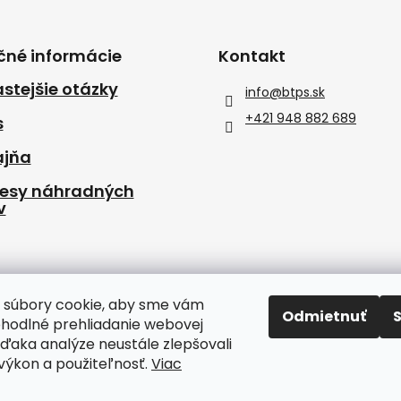
čné informácie
Kontakt
stejšie otázky
info
@
btps.sk
+421 948 882 689
s
ajňa
resy náhradných
v
 súbory cookie, aby sme vám
Odmietnuť
ohodlné prehliadanie webovej
vďaka analýze neustále zlepšovali
, výkon a použiteľnosť.
Viac