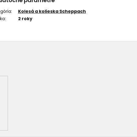
datočné parametre
gória
:
Kolesá a kolieska Scheppach
uka
:
2 roky