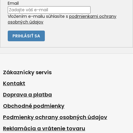
Email
Vložením e-mailu súhlasíte s
podmienkami ochrany
osobných údajov
PRIHLÁSIŤ SA
Z
á
p
Zákaznícky servis
ä
t
Kontakt
i
Doprava a platba
e
Obchodné podmienky
Podmienky ochrany osobných údajov
Reklamácia a vrátenie tovaru