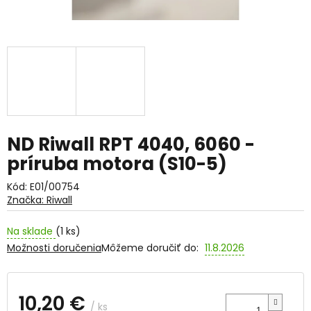
ND Riwall RPT 4040, 6060 -
príruba motora (S10-5)
Kód:
E01/00754
Značka:
Riwall
Na sklade
(1 ks)
Možnosti doručenia
Môžeme doručiť do:
11.8.2026
10,20 €
/ ks