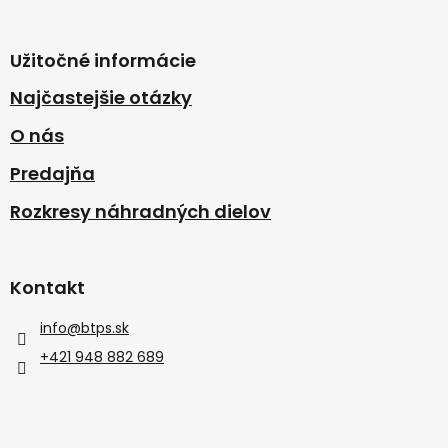
Užitočné informácie
Najčastejšie otázky
O nás
Predajňa
Rozkresy náhradných dielov
Kontakt
info
@
btps.sk
+421 948 882 689