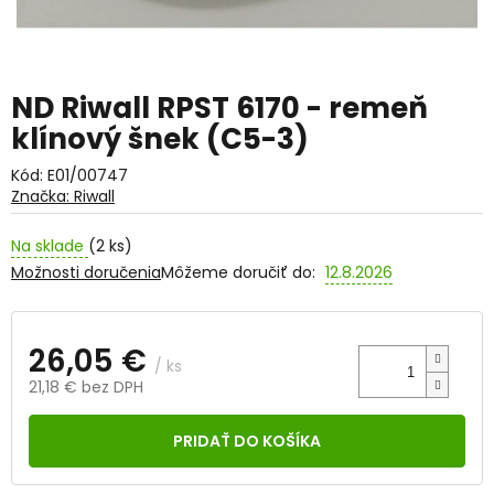
ND Riwall RPST 6170 - remeň
klínový šnek (C5-3)
Kód:
E01/00747
Značka:
Riwall
Na sklade
(2 ks)
Možnosti doručenia
Môžeme doručiť do:
12.8.2026
26,05 €
/ ks
21,18 € bez DPH
Jednotková
cena:
PRIDAŤ DO KOŠÍKA