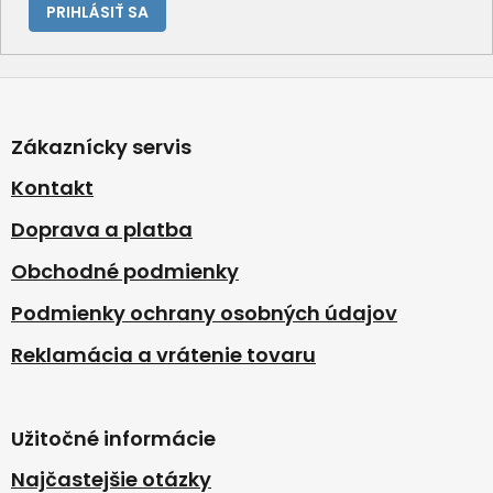
PRIHLÁSIŤ SA
Z
á
p
Zákaznícky servis
ä
t
Kontakt
i
Doprava a platba
e
Obchodné podmienky
Podmienky ochrany osobných údajov
Reklamácia a vrátenie tovaru
Užitočné informácie
Najčastejšie otázky