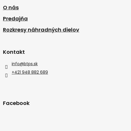
O nás
Predajňa
Rozkresy náhradných dielov
Kontakt
info
@
btps.sk
+421 948 882 689
Facebook