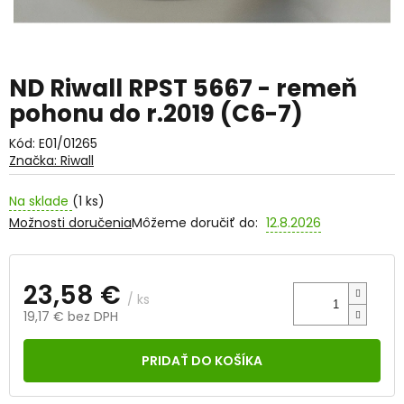
ND Riwall RPST 5667 - remeň
pohonu do r.2019 (C6-7)
Kód:
E01/01265
Značka:
Riwall
Na sklade
(1 ks)
Možnosti doručenia
Môžeme doručiť do:
12.8.2026
23,58 €
/ ks
19,17 € bez DPH
Jednotková
cena:
PRIDAŤ DO KOŠÍKA