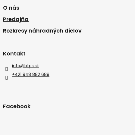
O nás
Predajňa
Rozkresy náhradných dielov
Kontakt
info
@
btps.sk
+421 948 882 689
Facebook