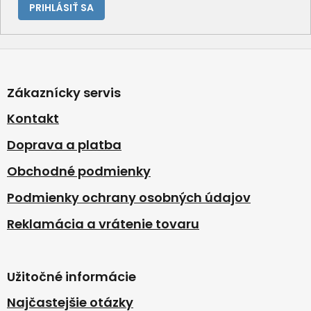
PRIHLÁSIŤ SA
Z
á
p
Zákaznícky servis
ä
t
Kontakt
i
Doprava a platba
e
Obchodné podmienky
Podmienky ochrany osobných údajov
Reklamácia a vrátenie tovaru
Užitočné informácie
Najčastejšie otázky