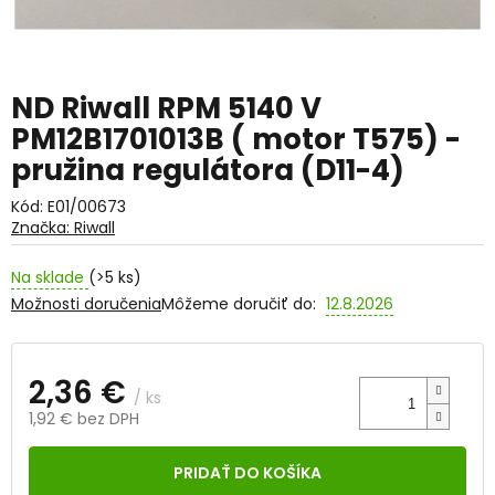
ND Riwall RPM 5140 V
PM12B1701013B ( motor T575) -
pružina regulátora (D11-4)
Kód:
E01/00673
Značka:
Riwall
Na sklade
(>5 ks)
Možnosti doručenia
Môžeme doručiť do:
12.8.2026
2,36 €
/ ks
1,92 € bez DPH
Jednotková
cena:
PRIDAŤ DO KOŠÍKA