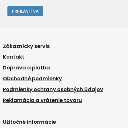
PRIHLÁSIŤ SA
Z
á
p
Zákaznícky servis
ä
t
Kontakt
i
Doprava a platba
e
Obchodné podmienky
Podmienky ochrany osobných údajov
Reklamácia a vrátenie tovaru
Užitočné informácie