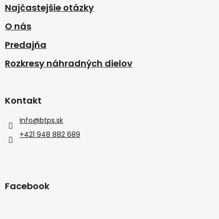
Najčastejšie otázky
O nás
Predajňa
Rozkresy náhradných dielov
Kontakt
info
@
btps.sk
+421 948 882 689
Facebook