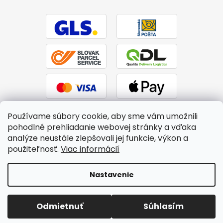
Používame súbory cookie, aby sme vám umožnili
pohodlné prehliadanie webovej stránky a vďaka
analýze neustále zlepšovali jej funkcie, výkon a
použiteľnosť.
Viac informácií
Vytvoril Shoptet
|
Upravil Balkys
Nastavenie
Copyright 2026
BTPS.sk
. Všetky práva vyhradené.
Upraviť
Odmietnuť
Súhlasím
nastavenie cookies