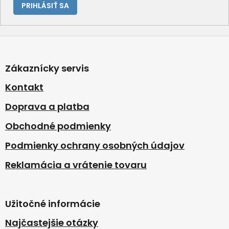
PRIHLÁSIŤ SA
Z
á
p
Zákaznícky servis
ä
t
Kontakt
i
Doprava a platba
e
Obchodné podmienky
Podmienky ochrany osobných údajov
Reklamácia a vrátenie tovaru
Užitočné informácie
Najčastejšie otázky