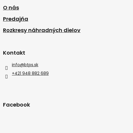
O nás
Predajňa
Rozkresy náhradných dielov
Kontakt
info
@
btps.sk
+421 948 882 689
Facebook