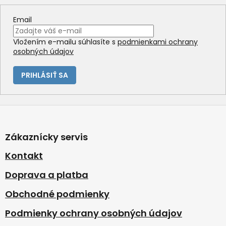
Email
Vložením e-mailu súhlasíte s
podmienkami ochrany
osobných údajov
PRIHLÁSIŤ SA
Z
á
p
Zákaznícky servis
ä
t
Kontakt
i
Doprava a platba
e
Obchodné podmienky
Podmienky ochrany osobných údajov