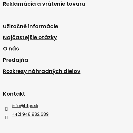
Reklamácia a vrátenie tovaru
Užitočné informácie
Najčastejšie otázky
O nás
Predajňa
Rozkresy náhradných dielov
Kontakt
info
@
btps.sk
+421 948 882 689