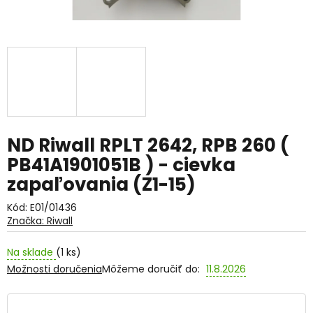
ND Riwall RPLT 2642, RPB 260 (
PB41A1901051B ) - cievka
zapaľovania (Z1-15)
Kód:
E01/01436
Značka:
Riwall
Na sklade
(1 ks)
Možnosti doručenia
Môžeme doručiť do:
11.8.2026