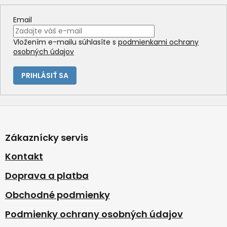
Email
Vložením e-mailu súhlasíte s
podmienkami ochrany
osobných údajov
PRIHLÁSIŤ SA
Z
á
p
Zákaznícky servis
ä
t
Kontakt
i
Doprava a platba
e
Obchodné podmienky
Podmienky ochrany osobných údajov