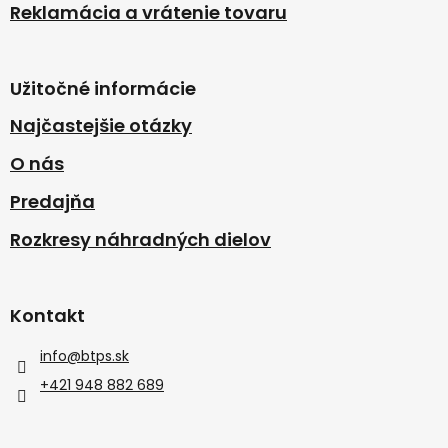
Reklamácia a vrátenie tovaru
Užitočné informácie
Najčastejšie otázky
O nás
Predajňa
Rozkresy náhradných dielov
Kontakt
info
@
btps.sk
+421 948 882 689