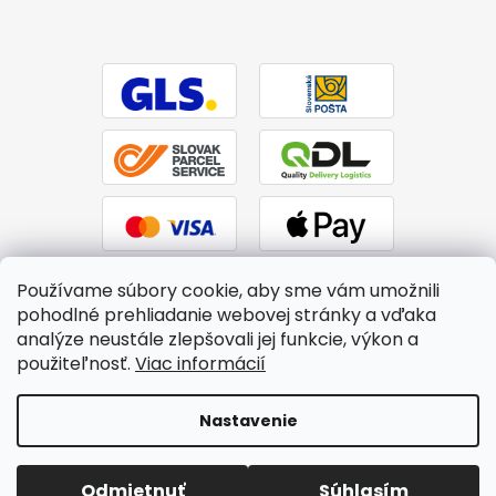
Používame súbory cookie, aby sme vám umožnili
pohodlné prehliadanie webovej stránky a vďaka
analýze neustále zlepšovali jej funkcie, výkon a
použiteľnosť.
Viac informácií
Vytvoril Shoptet
|
Upravil Balkys
Nastavenie
Copyright 2026
BTPS.sk
. Všetky práva vyhradené.
Upraviť
Odmietnuť
Súhlasím
nastavenie cookies