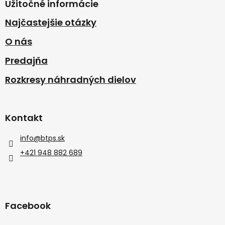
Užitočné informácie
Najčastejšie otázky
O nás
Predajňa
Rozkresy náhradných dielov
Kontakt
info
@
btps.sk
+421 948 882 689
Facebook