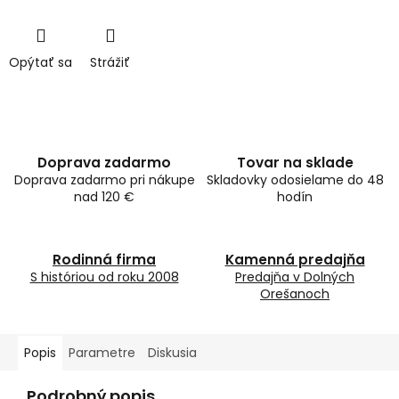
Opýtať sa
Strážiť
Doprava zadarmo
Tovar na sklade
Doprava zadarmo pri nákupe
Skladovky odosielame do 48
nad 120 €
hodín
Rodinná firma
Kamenná predajňa
S históriou od roku 2008
Predajňa v Dolných
Orešanoch
Popis
Parametre
Diskusia
Podrobný popis