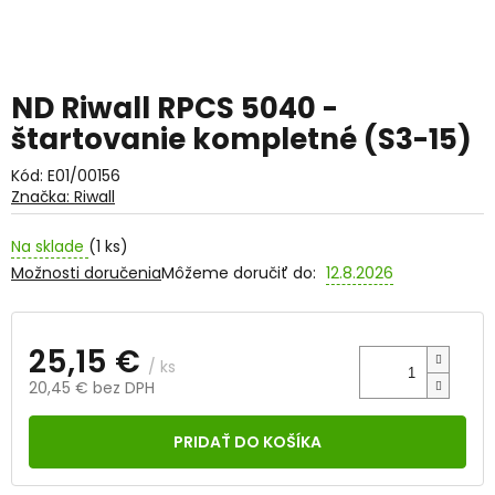
ND Riwall RPCS 5040 -
štartovanie kompletné (S3-15)
Kód:
E01/00156
Značka:
Riwall
Na sklade
(1 ks)
Možnosti doručenia
Môžeme doručiť do:
12.8.2026
25,15 €
/ ks
20,45 € bez DPH
Jednotková
cena:
PRIDAŤ DO KOŠÍKA