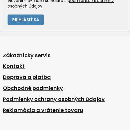
Vložením e-mailu súhlasíte s
podmienkami ochrany
osobných údajov
PRIHLÁSIŤ SA
Z
á
p
Zákaznícky servis
ä
t
Kontakt
i
Doprava a platba
e
Obchodné podmienky
Podmienky ochrany osobných údajov
Reklamácia a vrátenie tovaru