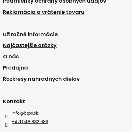
Podmienky ochrany osobných údajov
Reklamácia a vrátenie tovaru
Užitočné informácie
Najčastejšie otázky
O nás
Predajňa
Rozkresy náhradných dielov
Kontakt
info
@
btps.sk
+421 948 882 689