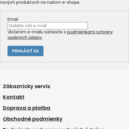
nových produktoch na našom e-shope.
Email
Vložením e-mailu súhlasíte s
podmienkami ochrany
osobných údajov
PRIHLÁSIŤ SA
Z
á
p
Zákaznícky servis
ä
t
Kontakt
i
Doprava a platba
e
Obchodné podmienky