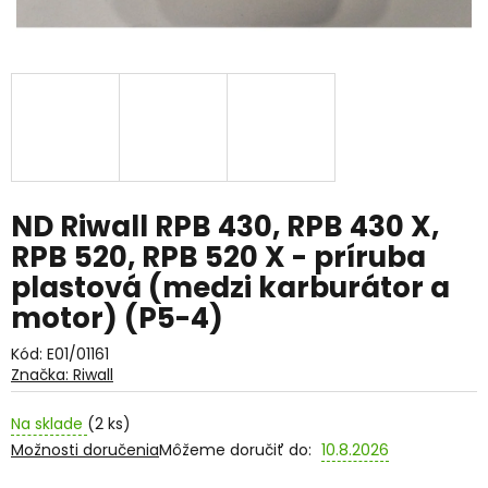
ND Riwall RPB 430, RPB 430 X,
RPB 520, RPB 520 X - príruba
plastová (medzi karburátor a
motor) (P5-4)
Kód:
E01/01161
Značka:
Riwall
Na sklade
(2 ks)
Možnosti doručenia
Môžeme doručiť do:
10.8.2026