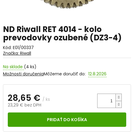
ND Riwall RET 4014 - kolo
prevodovky ozubené (DZ3-4)
Kód:
E01/00337
Značka:
Riwall
Na sklade
(4 ks)
Možnosti doručenia
Môžeme doručiť do:
12.8.2026
28,65 €
/ ks
23,29 € bez DPH
Jednotková
cena:
PRIDAŤ DO KOŠÍKA