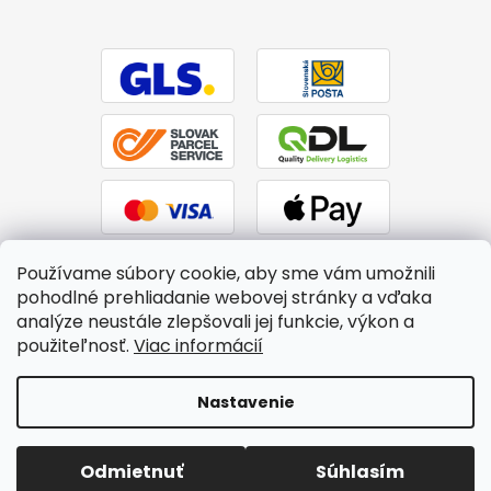
Používame súbory cookie, aby sme vám umožnili
pohodlné prehliadanie webovej stránky a vďaka
analýze neustále zlepšovali jej funkcie, výkon a
použiteľnosť.
Viac informácií
Vytvoril Shoptet
|
Upravil Balkys
Nastavenie
Copyright 2026
BTPS.sk
. Všetky práva vyhradené.
Upraviť
Odmietnuť
Súhlasím
nastavenie cookies