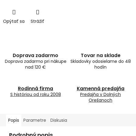
Opýtať sa
Strážiť
Doprava zadarmo
Tovar na sklade
Doprava zadarmo pri nákupe
Skladovky odosielame do 48
nad 120 €
hodín
Rodinná firma
Kamenná predajňa
S históriou od roku 2008
Predajňa v Dolných
Orešanoch
Popis
Parametre
Diskusia
Podrobný popis