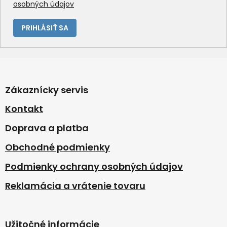
osobných údajov
PRIHLÁSIŤ SA
Z
á
p
Zákaznícky servis
ä
t
Kontakt
i
Doprava a platba
e
Obchodné podmienky
Podmienky ochrany osobných údajov
Reklamácia a vrátenie tovaru
Užitočné informácie