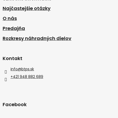
Najčastejšie otázky
O nás
Predajňa
Rozkresy náhradných dielov
Kontakt
info
@
btps.sk
+421 948 882 689
Facebook