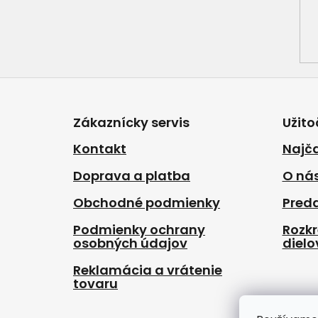
Z
á
p
Zákaznícky servis
Užito
ä
t
Kontakt
Najča
i
Doprava a platba
O ná
e
Obchodné podmienky
Pred
Podmienky ochrany
Rozk
osobných údajov
dielo
Reklamácia a vrátenie
tovaru