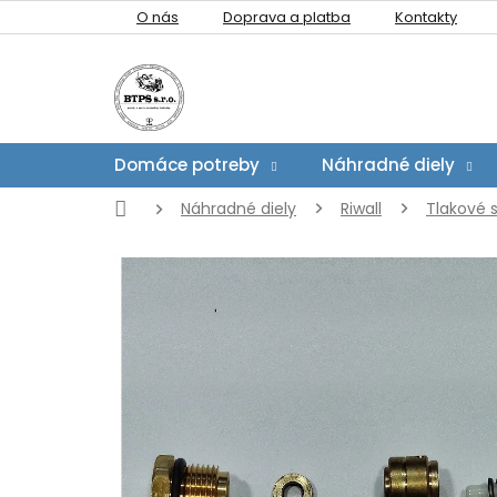
Prejsť
O nás
Doprava a platba
Kontakty
na
obsah
Domáce potreby
Náhradné diely
Domov
Náhradné diely
Riwall
Tlakové 