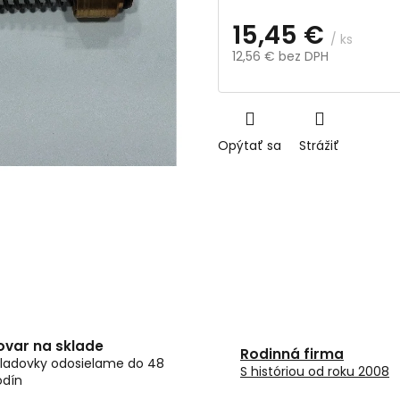
15,45 €
/ ks
12,56 € bez DPH
Jednotková
cena:
Opýtať sa
Strážiť
ovar na sklade
Rodinná firma
ladovky odosielame do 48
S históriou od roku 2008
odín