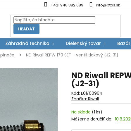
+421 948 882 689
info@btps.sk
HĽADAŤ
Záhradná technika
Dielenský tovar
Bazár
spínače
ND Riwall REPW 170 SET - ventil tlakový (J2-31)
ND Riwall REPW 
(J2-31)
Kód:
E01/00964
Značka:
Riwall
Na sklade
(1 ks)
Môžeme doručiť do:
10.8.20