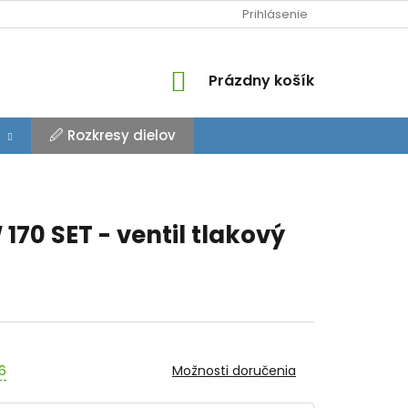
Prihlásenie
NÁKUPNÝ
Prázdny košík
KOŠÍK
🖉 Rozkresy dielov
170 SET - ventil tlakový
26
Možnosti doručenia