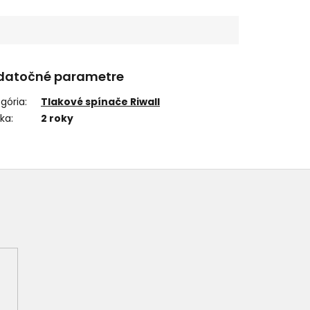
datočné parametre
gória
:
Tlakové spínače Riwall
uka
:
2 roky