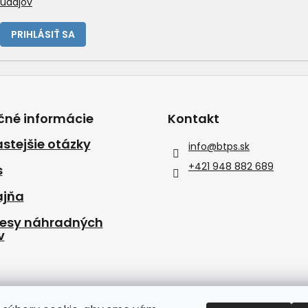
údajov
PRIHLÁSIŤ SA
čné informácie
Kontakt
stejšie otázky
info
@
btps.sk
+421 948 882 689
s
ajňa
resy náhradných
v