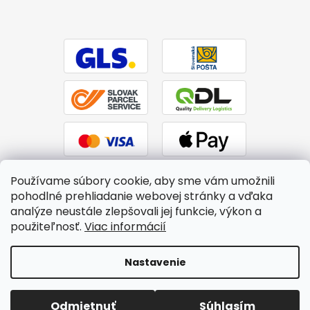
Používame súbory cookie, aby sme vám umožnili
pohodlné prehliadanie webovej stránky a vďaka
analýze neustále zlepšovali jej funkcie, výkon a
použiteľnosť.
Viac informácií
Vytvoril Shoptet
|
Upravil Balkys
Nastavenie
Copyright 2026
BTPS.sk
. Všetky práva vyhradené.
Upraviť
Odmietnuť
Súhlasím
nastavenie cookies