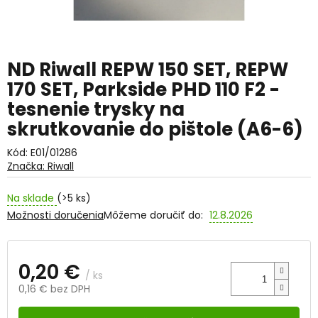
ND Riwall REPW 150 SET, REPW
170 SET, Parkside PHD 110 F2 -
tesnenie trysky na
skrutkovanie do pištole (A6-6)
Kód:
E01/01286
Značka:
Riwall
Na sklade
(>5 ks)
Možnosti doručenia
Môžeme doručiť do:
12.8.2026
0,20 €
/ ks
0,16 € bez DPH
Jednotková