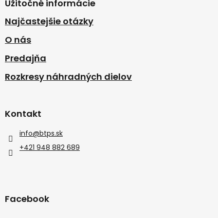
Užitočné informácie
Najčastejšie otázky
O nás
Predajňa
Rozkresy náhradných dielov
Kontakt
info
@
btps.sk
+421 948 882 689
Facebook