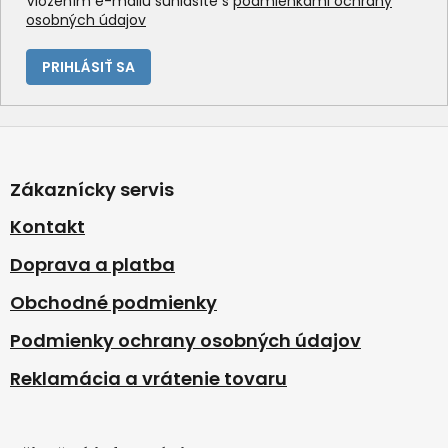
Vložením e-mailu súhlasíte s
podmienkami ochrany
osobných údajov
PRIHLÁSIŤ SA
Z
á
p
Zákaznícky servis
ä
t
Kontakt
i
Doprava a platba
e
Obchodné podmienky
Podmienky ochrany osobných údajov
Reklamácia a vrátenie tovaru