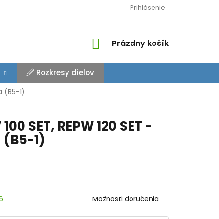
Prihlásenie
NÁKUPNÝ
Prázdny košík
KOŠÍK
🖉 Rozkresy dielov
a (B5-1)
100 SET, REPW 120 SET -
 (B5-1)
26
Možnosti doručenia