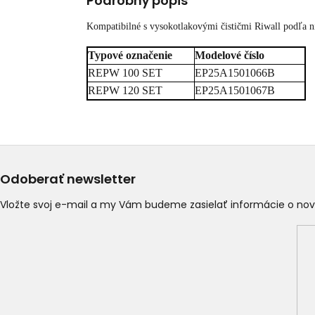
Podrobný popis
Kompatibilné s vysokotlakovými čističmi Riwall podľa ni
Typové označenie
Modelové číslo
REPW 100 SET
EP25A1501066B
REPW 120 SET
EP25A1501067B
Odoberať newsletter
Vložte svoj e-mail a my Vám budeme zasielať informácie o n