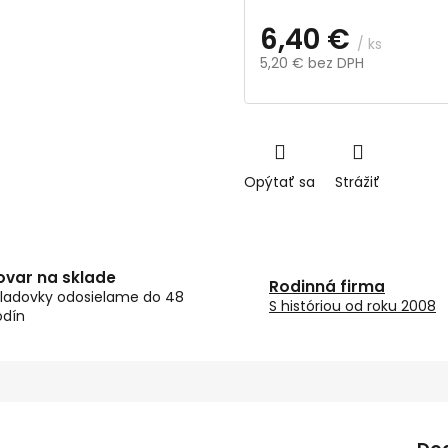
6,40 €
/ ks
5,20 € bez DPH
Jednotková
cena:
Opýtať sa
Strážiť
ovar na sklade
Rodinná firma
ladovky odosielame do 48
S históriou od roku 2008
odín