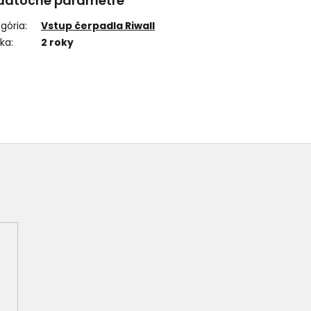
datočné parametre
gória
:
Vstup čerpadla Riwall
uka
:
2 roky