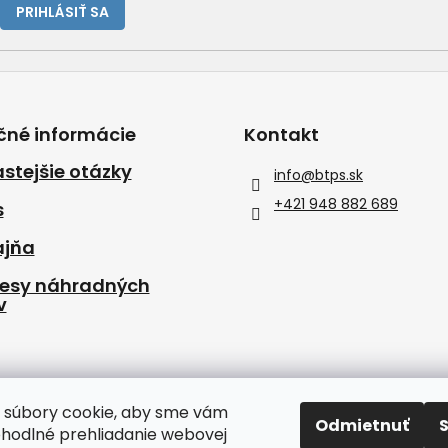
PRIHLÁSIŤ SA
čné informácie
Kontakt
stejšie otázky
info
@
btps.sk
+421 948 882 689
s
ajňa
resy náhradných
v
 súbory cookie, aby sme vám
Odmietnuť
ohodlné prehliadanie webovej