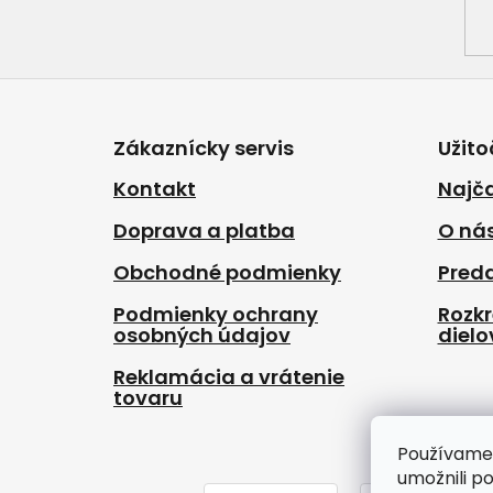
Z
á
p
Zákaznícky servis
Užito
ä
t
Kontakt
Najča
i
Doprava a platba
O ná
e
Obchodné podmienky
Pred
Podmienky ochrany
Rozk
osobných údajov
dielo
Reklamácia a vrátenie
tovaru
Používame
umožnili p