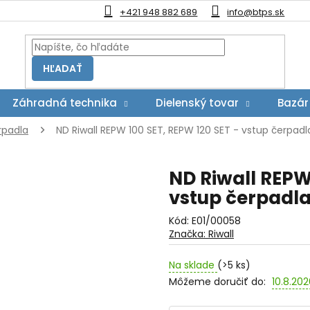
+421 948 882 689
info@btps.sk
HĽADAŤ
Záhradná technika
Dielenský tovar
Bazár
rpadla
ND Riwall REPW 100 SET, REPW 120 SET - vstup čerpadl
ND Riwall REPW 
vstup čerpadla
Kód:
E01/00058
Značka:
Riwall
Na sklade
(>5 ks)
Môžeme doručiť do:
10.8.20