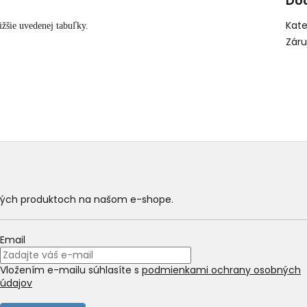
Do
Kate
žšie uvedenej tabuľky.
Zár
ových produktoch na našom e-shope.
Email
Vložením e-mailu súhlasíte s
podmienkami ochrany osobných
údajov