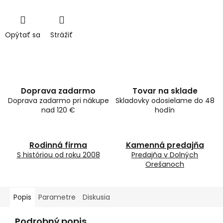
Opýtať sa
Strážiť
Doprava zadarmo
Tovar na sklade
Doprava zadarmo pri nákupe
Skladovky odosielame do 48
nad 120 €
hodín
Rodinná firma
Kamenná predajňa
S históriou od roku 2008
Predajňa v Dolných
Orešanoch
Popis
Parametre
Diskusia
Podrobný popis