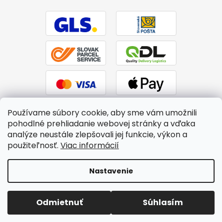
Používame súbory cookie, aby sme vám umožnili
pohodlné prehliadanie webovej stránky a vďaka
analýze neustále zlepšovali jej funkcie, výkon a
použiteľnosť.
Viac informácií
Vytvoril Shoptet
|
Upravil Balkys
Nastavenie
Copyright 2026
BTPS.sk
. Všetky práva vyhradené.
Upraviť
Odmietnuť
Súhlasím
nastavenie cookies