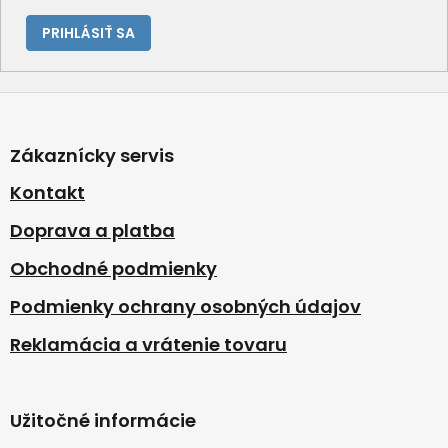
PRIHLÁSIŤ SA
Z
á
p
Zákaznícky servis
ä
t
Kontakt
i
Doprava a platba
e
Obchodné podmienky
Podmienky ochrany osobných údajov
Reklamácia a vrátenie tovaru
Užitočné informácie