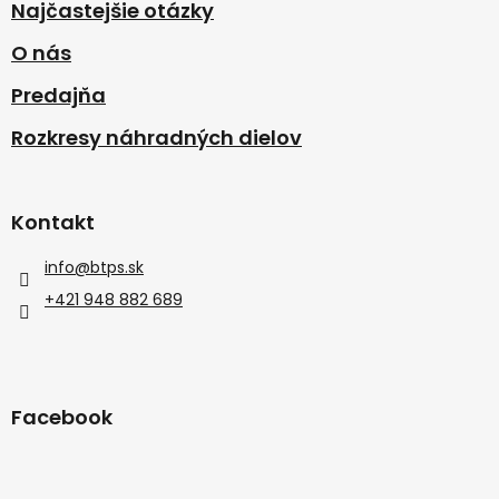
Najčastejšie otázky
O nás
Predajňa
Rozkresy náhradných dielov
Kontakt
info
@
btps.sk
+421 948 882 689
Facebook