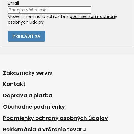
Email
Vložením e-mailu súhlasíte s
podmienkami ochrany
osobných údajov
PRIHLÁSIŤ SA
Z
á
p
Zákaznícky servis
ä
t
Kontakt
i
Doprava a platba
e
Obchodné podmienky
Podmienky ochrany osobných údajov
Reklamácia a vrátenie tovaru