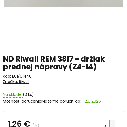
ND Riwall REM 3817 - držiak
prednej nápravy (Z4-14)
Kód:
E01/01440
Značka:
Riwall
Na sklade
(3 ks)
Možnosti doručenia
Môžeme doručiť do:
12.8.2026
1,26 €
/ ks