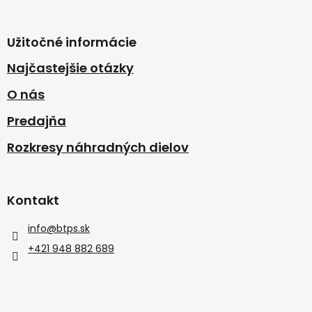
Užitočné informácie
Najčastejšie otázky
O nás
Predajňa
Rozkresy náhradných dielov
Kontakt
info
@
btps.sk
+421 948 882 689