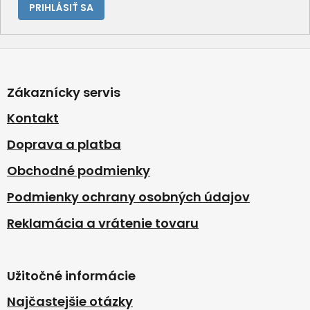
PRIHLÁSIŤ SA
Z
á
p
Zákaznícky servis
ä
t
Kontakt
i
Doprava a platba
e
Obchodné podmienky
Podmienky ochrany osobných údajov
Reklamácia a vrátenie tovaru
Užitočné informácie
Najčastejšie otázky