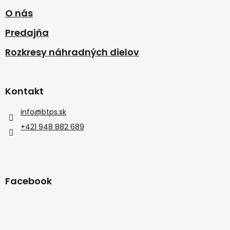
O nás
Predajňa
Rozkresy náhradných dielov
Kontakt
info
@
btps.sk
+421 948 882 689
Facebook