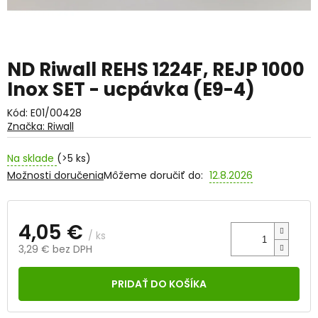
ND Riwall REHS 1224F, REJP 1000
Inox SET - ucpávka (E9-4)
Kód:
E01/00428
Značka:
Riwall
Na sklade
(>5 ks)
Možnosti doručenia
Môžeme doručiť do:
12.8.2026
4,05 €
/ ks
3,29 € bez DPH
Jednotková
cena:
PRIDAŤ DO KOŠÍKA