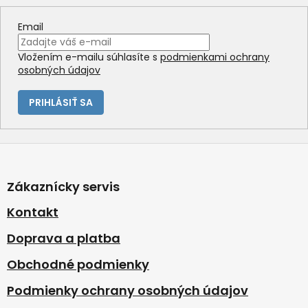
Email
Vložením e-mailu súhlasíte s
podmienkami ochrany
osobných údajov
PRIHLÁSIŤ SA
Z
á
p
Zákaznícky servis
ä
t
Kontakt
i
Doprava a platba
e
Obchodné podmienky
Podmienky ochrany osobných údajov