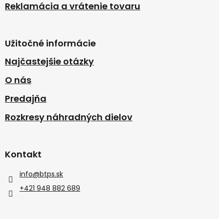
Reklamácia a vrátenie tovaru
Užitočné informácie
Najčastejšie otázky
O nás
Predajňa
Rozkresy náhradných dielov
Kontakt
info
@
btps.sk
+421 948 882 689