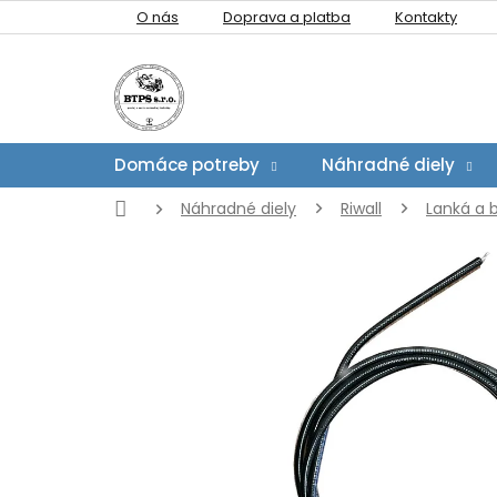
Prejsť
O nás
Doprava a platba
Kontakty
na
obsah
Domáce potreby
Náhradné diely
Domov
Náhradné diely
Riwall
Lanká a