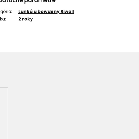
datočné parametre
gória
:
Lanká a bowdeny Riwall
uka
:
2 roky