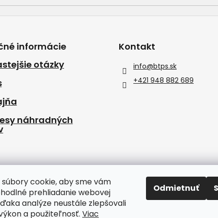
čné informácie
Kontakt
stejšie otázky
info
@
btps.sk
+421 948 882 689
s
ajňa
resy náhradných
v
 súbory cookie, aby sme vám
Odmietnuť
ohodlné prehliadanie webovej
vďaka analýze neustále zlepšovali
, výkon a použiteľnosť.
Viac