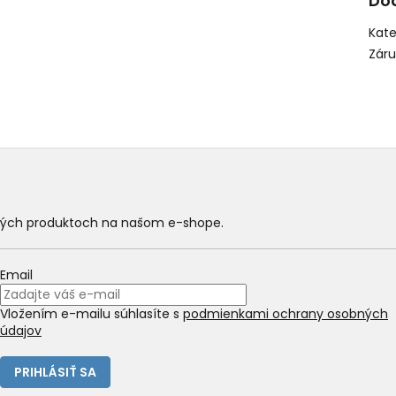
Do
Kate
Zár
ových produktoch na našom e-shope.
Email
Vložením e-mailu súhlasíte s
podmienkami ochrany osobných
údajov
PRIHLÁSIŤ SA