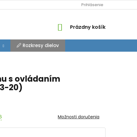
Prihlásenie
NÁKUPNÝ
Prázdny košík
KOŠÍK
🖉 Rozkresy dielov
nu s ovládaním
13-20)
6
Možnosti doručenia