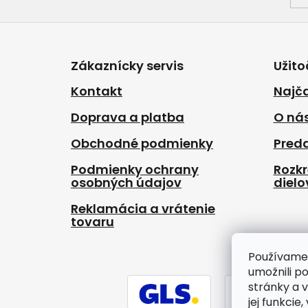
Z
á
p
Zákaznícky servis
Užito
ä
t
Kontakt
Najča
i
Doprava a platba
O ná
e
Obchodné podmienky
Pred
Podmienky ochrany
Rozk
osobných údajov
dielo
Reklamácia a vrátenie
tovaru
Používame
umožnili p
stránky a 
jej funkcie