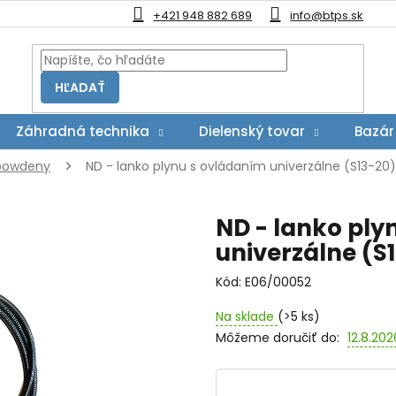
+421 948 882 689
info@btps.sk
HĽADAŤ
Záhradná technika
Dielenský tovar
Bazár
 bowdeny
ND - lanko plynu s ovládaním univerzálne (S13-20)
ND - lanko ply
univerzálne (S
Kód:
E06/00052
Na sklade
(>5 ks)
Môžeme doručiť do:
12.8.202