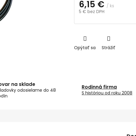
6,15 €
/ ks
5 € bez DPH
Jednotková
cena:
Opýtať sa
Strážiť
ovar na sklade
Rodinná firma
ladovky odosielame do 48
S históriou od roku 2008
odín