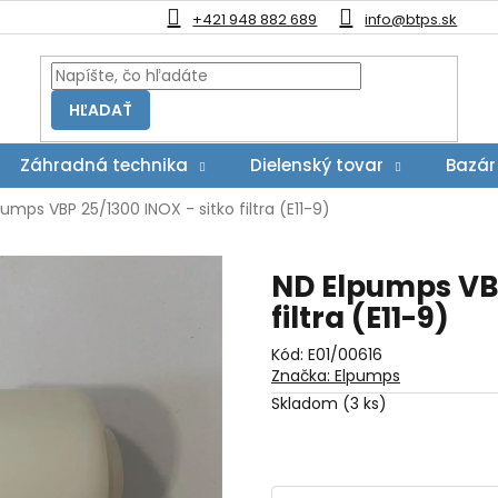
+421 948 882 689
info@btps.sk
HĽADAŤ
Záhradná technika
Dielenský tovar
Bazár
umps VBP 25/1300 INOX - sitko filtra (E11-9)
ND Elpumps VBP
filtra (E11-9)
Kód:
E01/00616
Značka:
Elpumps
Skladom
(3 ks)