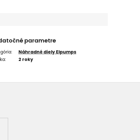
datočné parametre
gória
:
Náhradné diely Elpumps
uka
:
2 roky