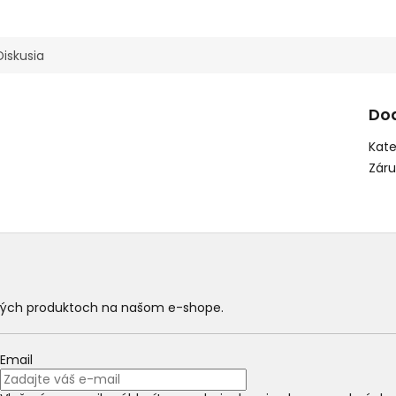
Diskusia
Do
Kate
Zár
ových produktoch na našom e-shope.
Email