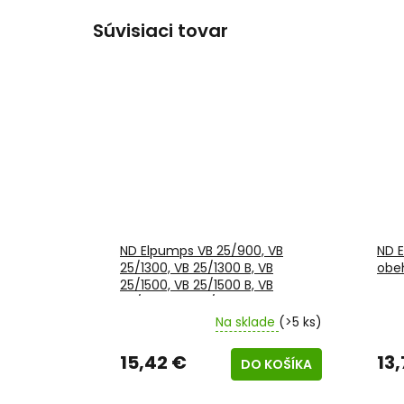
Súvisiaci tovar
ND Elpumps VB 25/900, VB
ND E
25/1300, VB 25/1300 B, VB
obeh
25/1500, VB 25/1500 B, VB
50/1500, VB 50/1500 B, JPV 1300,
JPV 1300 B, JPV 1500, JPV 1500 B
Na sklade
(>5 ks)
- madlo, rozteč skrutky 13,5cm
(DO2-6)
15,42 €
13
DO KOŠÍKA