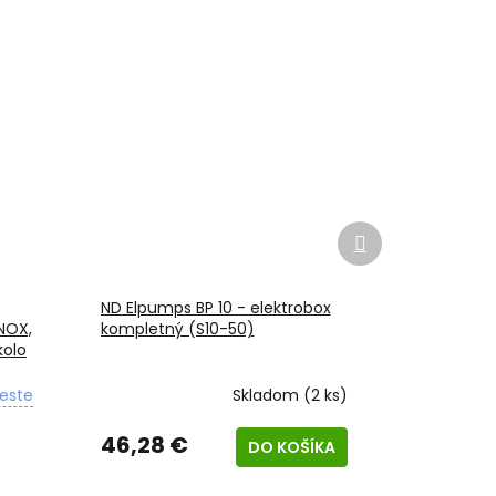
Ďalší
produkt
ND Elpumps BP 10 - elektrobox
INOX,
kompletný (S10-50)
kolo
este
Skladom
(2 ks)
46,28 €
DO KOŠÍKA