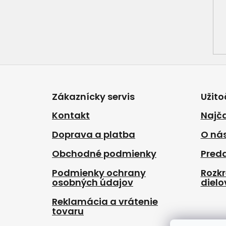
Z
á
p
Zákaznícky servis
Užito
ä
t
Kontakt
Najča
i
Doprava a platba
O ná
e
Obchodné podmienky
Pred
Podmienky ochrany
Rozk
osobných údajov
dielo
Reklamácia a vrátenie
tovaru