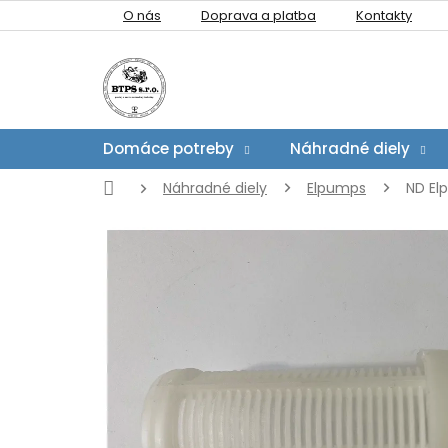
Prejsť
O nás
Doprava a platba
Kontakty
na
obsah
Domáce potreby
Náhradné diely
Domov
Náhradné diely
Elpumps
ND Elp