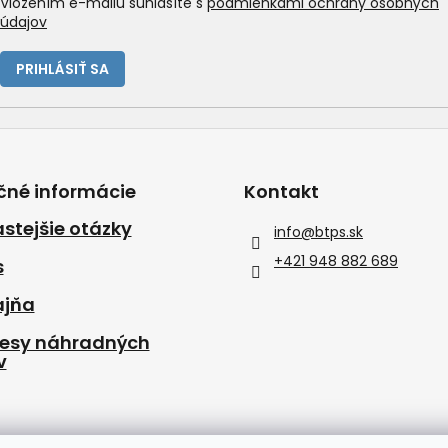
Vložením e-mailu súhlasíte s
podmienkami ochrany osobných
údajov
PRIHLÁSIŤ SA
čné informácie
Kontakt
stejšie otázky
info
@
btps.sk
+421 948 882 689
s
ajňa
resy náhradných
v