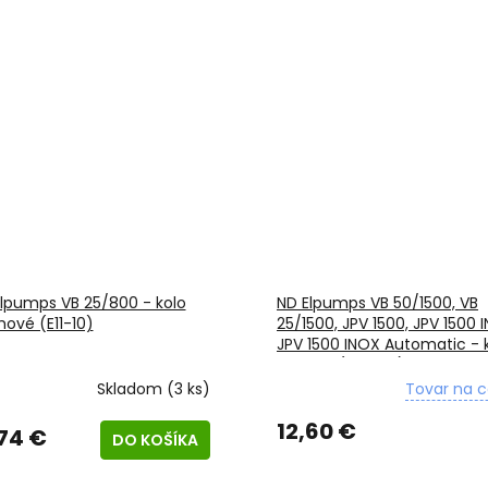
lpumps VB 25/800 - kolo
ND Elpumps VB 50/1500, VB
ové (E11-10)
25/1500, JPV 1500, JPV 1500 
JPV 1500 INOX Automatic - 
obežné (S10-47)
Skladom
(3 ks)
Tovar na c
12,60 €
,74 €
DO KOŠÍKA