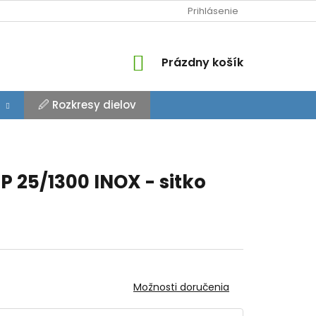
Prihlásenie
NÁKUPNÝ
Prázdny košík
KOŠÍK
🖉 Rozkresy dielov
 25/1300 INOX - sitko
Možnosti doručenia