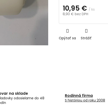
10,95 €
/ ks
8,90 € bez DPH
Jednotková
cena:
Opýtať sa
Strážiť
ovar na sklade
Rodinná firma
ladovky odosielame do 48
S históriou od roku 2008
odín