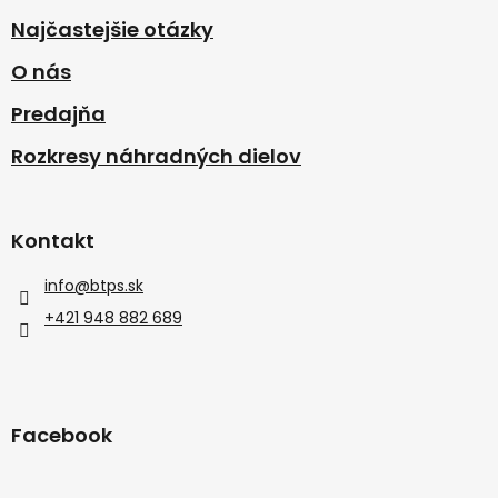
Najčastejšie otázky
O nás
Predajňa
Rozkresy náhradných dielov
Kontakt
info
@
btps.sk
+421 948 882 689
Facebook