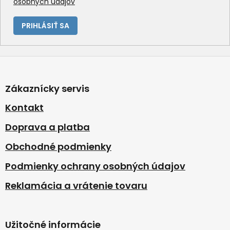
osobných údajov
PRIHLÁSIŤ SA
Z
á
p
Zákaznícky servis
ä
t
Kontakt
i
Doprava a platba
e
Obchodné podmienky
Podmienky ochrany osobných údajov
Reklamácia a vrátenie tovaru
Užitočné informácie