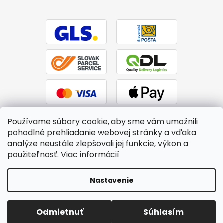
Používame súbory cookie, aby sme vám umožnili
pohodlné prehliadanie webovej stránky a vďaka
analýze neustále zlepšovali jej funkcie, výkon a
použiteľnosť.
Viac informácií
Vytvoril Shoptet
|
Upravil Balkys
Nastavenie
Copyright 2026
BTPS.sk
. Všetky práva vyhradené.
Upraviť
Odmietnuť
Súhlasím
nastavenie cookies