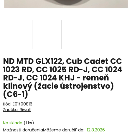
ND MTD GLX122, Cub Cadet CC
1023 RD, CC 1025 RD-J, CC 1024
RD-J, CC 1024 KHJ - remeň
klinový (žacie ústrojenstvo)
(C6-1)
Kód:
E01/00816
Značka:
Riwall
Na sklade
(1 ks)
Možnosti doručenia
Môžeme doručiť do:
12.8.2026