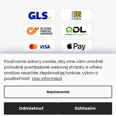
Používame súbory cookie, aby sme vám umožnili
pohodlné prehliadanie webovej stránky a vďaka
analýze neustále zlepšovali jej funkcie, výkon a
použiteľnosť.
Viac informácií
Vytvoril Shoptet
|
Upravil Balkys
Nastavenie
Copyright 2026
BTPS.sk
. Všetky práva vyhradené.
Upraviť
Odmietnuť
Súhlasím
nastavenie cookies