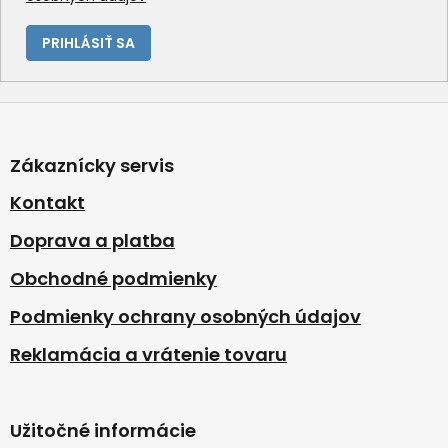
PRIHLÁSIŤ SA
Z
á
p
Zákaznícky servis
ä
t
Kontakt
i
Doprava a platba
e
Obchodné podmienky
Podmienky ochrany osobných údajov
Reklamácia a vrátenie tovaru
Užitočné informácie