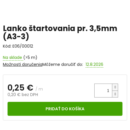
Lanko štartovania pr. 3,5mm
(A3-3)
Kód:
E06/00012
Na sklade
(>5 m)
Možnosti doručenia
Môžeme doručiť do:
12.8.2026
0,25 €
/ m
0,20 € bez DPH
Jednotková
cena:
PRIDAŤ DO KOŠÍKA