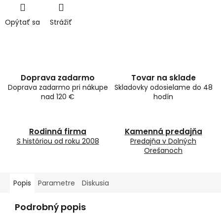
Opýtať sa
Strážiť
Doprava zadarmo
Tovar na sklade
Doprava zadarmo pri nákupe
Skladovky odosielame do 48
nad 120 €
hodín
Rodinná firma
Kamenná predajňa
S históriou od roku 2008
Predajňa v Dolných
Orešanoch
Popis
Parametre
Diskusia
Podrobný popis