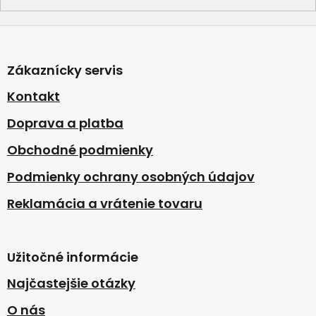
Z
á
p
Zákaznícky servis
ä
t
Kontakt
i
Doprava a platba
e
Obchodné podmienky
Podmienky ochrany osobných údajov
Reklamácia a vrátenie tovaru
Užitočné informácie
Najčastejšie otázky
O nás