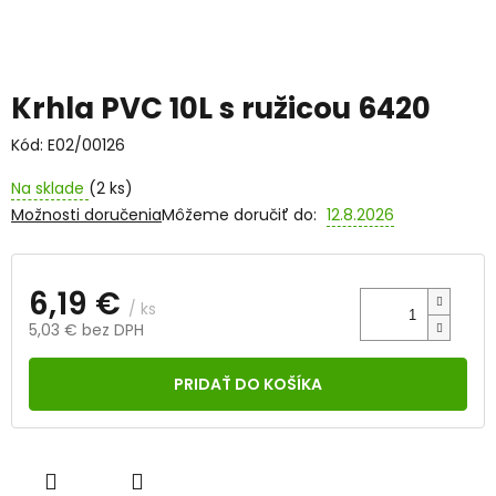
Krhla PVC 10L s ružicou 6420
Kód:
E02/00126
Na sklade
(2 ks)
Možnosti doručenia
Môžeme doručiť do:
12.8.2026
6,19 €
/ ks
5,03 € bez DPH
Jednotková
cena:
PRIDAŤ DO KOŠÍKA