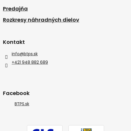
Predajňa
Rozkresy náhradných dielov
Kontakt
info
@
btps.sk
+421 948 882 689
Facebook
BTPS.sk