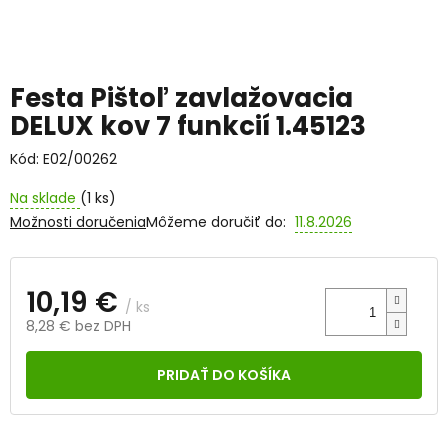
Festa Pištoľ zavlažovacia
DELUX kov 7 funkcií 1.45123
Kód:
E02/00262
Na sklade
(1 ks)
Možnosti doručenia
Môžeme doručiť do:
11.8.2026
10,19 €
/ ks
8,28 € bez DPH
Jednotková
cena:
PRIDAŤ DO KOŠÍKA