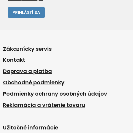
PRIHLÁSIŤ SA
Z
á
p
Zákaznícky servis
ä
t
Kontakt
i
Doprava a platba
e
Obchodné podmienky
Podmienky ochrany osobných údajov
Reklamácia a vrátenie tovaru
Užitočné informácie