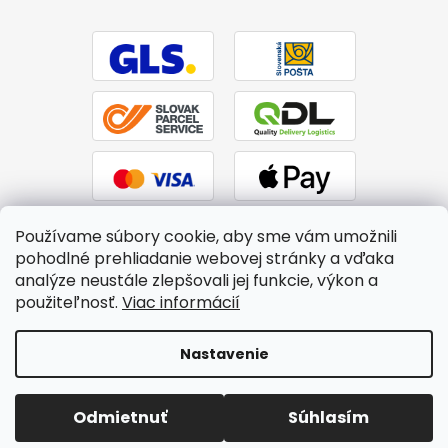
Používame súbory cookie, aby sme vám umožnili
pohodlné prehliadanie webovej stránky a vďaka
analýze neustále zlepšovali jej funkcie, výkon a
použiteľnosť.
Viac informácií
Vytvoril Shoptet
|
Upravil Balkys
Nastavenie
Copyright 2026
BTPS.sk
. Všetky práva vyhradené.
Upraviť
Odmietnuť
Súhlasím
nastavenie cookies