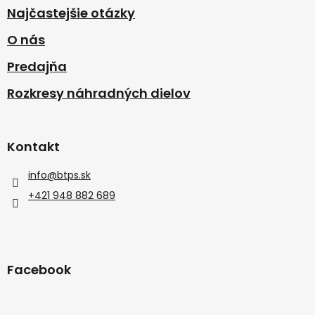
Najčastejšie otázky
O nás
Predajňa
Rozkresy náhradných dielov
Kontakt
info
@
btps.sk
+421 948 882 689
Facebook