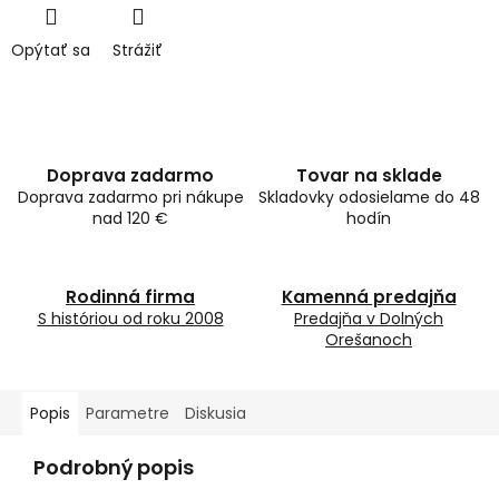
Opýtať sa
Strážiť
Doprava zadarmo
Tovar na sklade
Doprava zadarmo pri nákupe
Skladovky odosielame do 48
nad 120 €
hodín
Rodinná firma
Kamenná predajňa
S históriou od roku 2008
Predajňa v Dolných
Orešanoch
Popis
Parametre
Diskusia
Podrobný popis