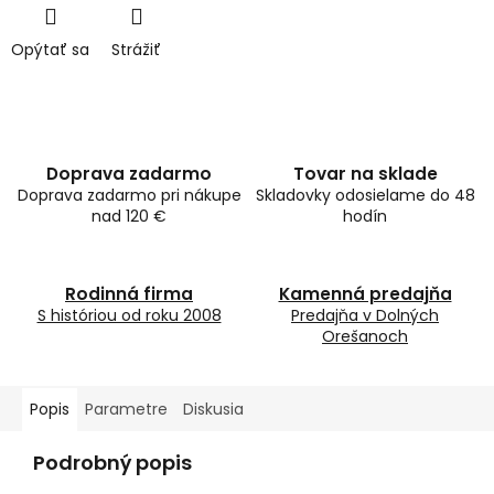
Opýtať sa
Strážiť
Doprava zadarmo
Tovar na sklade
Doprava zadarmo pri nákupe
Skladovky odosielame do 48
nad 120 €
hodín
Rodinná firma
Kamenná predajňa
S históriou od roku 2008
Predajňa v Dolných
Orešanoch
Popis
Parametre
Diskusia
Podrobný popis