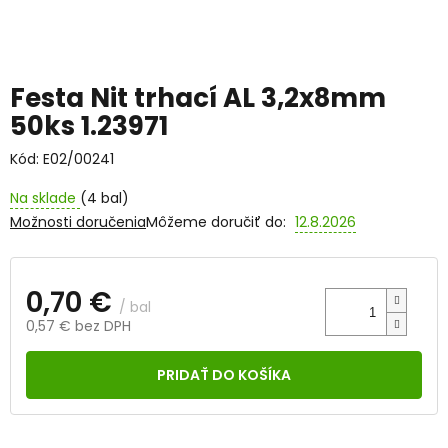
Festa Nit trhací AL 3,2x8mm
50ks 1.23971
Kód:
E02/00241
Na sklade
(4 bal)
Možnosti doručenia
Môžeme doručiť do:
12.8.2026
0,70 €
/ bal
0,57 € bez DPH
Jednotková
cena:
PRIDAŤ DO KOŠÍKA