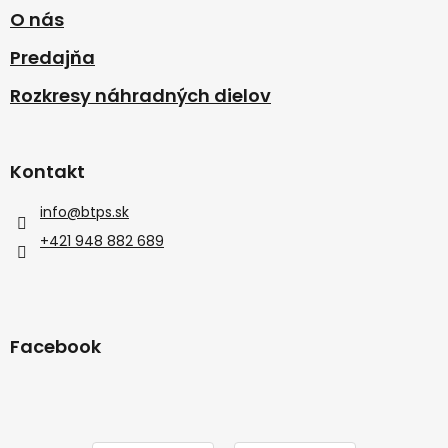
O nás
Predajňa
Rozkresy náhradných dielov
Kontakt
info
@
btps.sk
+421 948 882 689
Facebook