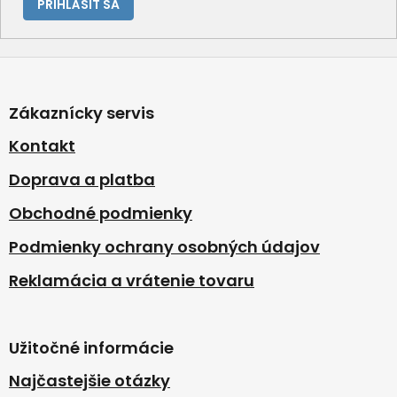
PRIHLÁSIŤ SA
Z
á
p
Zákaznícky servis
ä
t
Kontakt
i
Doprava a platba
e
Obchodné podmienky
Podmienky ochrany osobných údajov
Reklamácia a vrátenie tovaru
Užitočné informácie
Najčastejšie otázky