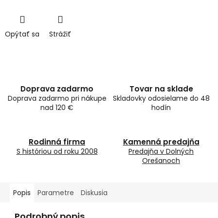
Opýtať sa
Strážiť
Doprava zadarmo
Tovar na sklade
Doprava zadarmo pri nákupe
Skladovky odosielame do 48
nad 120 €
hodín
Rodinná firma
Kamenná predajňa
S históriou od roku 2008
Predajňa v Dolných
Orešanoch
Popis
Parametre
Diskusia
Podrobný popis