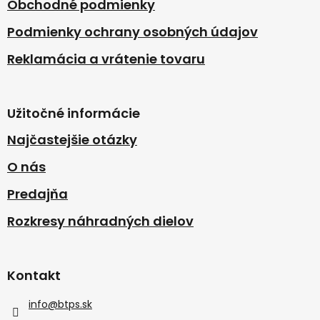
Obchodné podmienky
Podmienky ochrany osobných údajov
Reklamácia a vrátenie tovaru
Užitočné informácie
Najčastejšie otázky
O nás
Predajňa
Rozkresy náhradných dielov
Kontakt
info
@
btps.sk