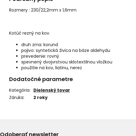
Rozmery :
230/22,2mm x 1,6mm
Kotúč rezný na kov.
druh zrna: korund
pojivo: syntetická živica na báze aldehydu
prevedenie: rovný
spevnený dvojvrstvou sklotextilnou vložkou
použitie na kov, liatinu, nerez
Dodatočné parametre
Kategória
:
Dielenský tovar
Záruka
:
2 roky
Odoberať newsletter