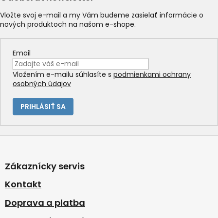
Vložte svoj e-mail a my Vám budeme zasielať informácie o
nových produktoch na našom e-shope.
Email
Vložením e-mailu súhlasíte s
podmienkami ochrany
osobných údajov
PRIHLÁSIŤ SA
Z
á
p
Zákaznícky servis
ä
t
Kontakt
i
Doprava a platba
e