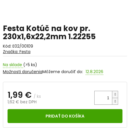
Festa Kotúč na kov pr.
230x1,6x22,2mm 1.22255
Kód:
E02/00109
Značka:
Festa
Na sklade
(>5 ks)
Možnosti doručenia
Môžeme doručiť do:
12.8.2026
1,99 €
/ ks
1,62 € bez DPH
Jednotková
cena:
PRIDAŤ DO KOŠÍKA