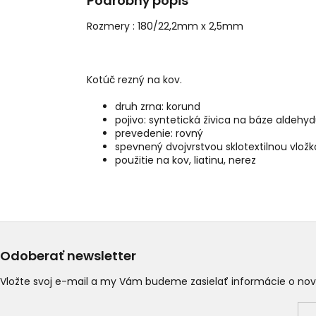
Podrobný popis
Rozmery :
180/22,2mm x 2,5mm
Kotúč rezný na kov.
druh zrna: korund
pojivo: syntetická živica na báze aldehy
prevedenie: rovný
spevnený dvojvrstvou sklotextilnou vlož
použitie na kov, liatinu, nerez
Odoberať newsletter
Vložte svoj e-mail a my Vám budeme zasielať informácie o n