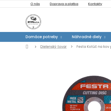
Prejsť
O nás
Doprava a platba
Kontakty
na
obsah
Domáce potreby
Náhradné diely
Domov
Dielenský tovar
Festa Kotúč na kov 