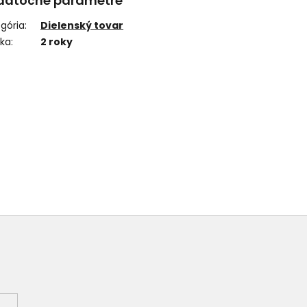
datočné parametre
gória
:
Dielenský tovar
uka
:
2 roky