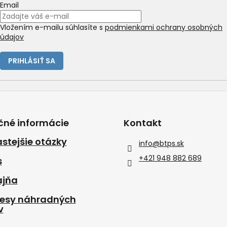
Email
Vložením e-mailu súhlasíte s
podmienkami ochrany osobných
údajov
PRIHLÁSIŤ SA
čné informácie
Kontakt
stejšie otázky
info
@
btps.sk
+421 948 882 689
s
ajňa
resy náhradných
v