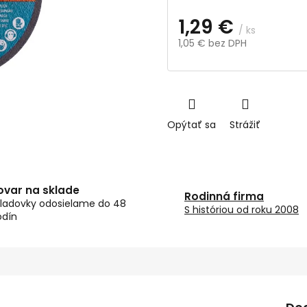
1,29 €
/ ks
1,05 € bez DPH
Jednotková
cena:
Opýtať sa
Strážiť
ovar na sklade
Rodinná firma
ladovky odosielame do 48
S históriou od roku 2008
odín