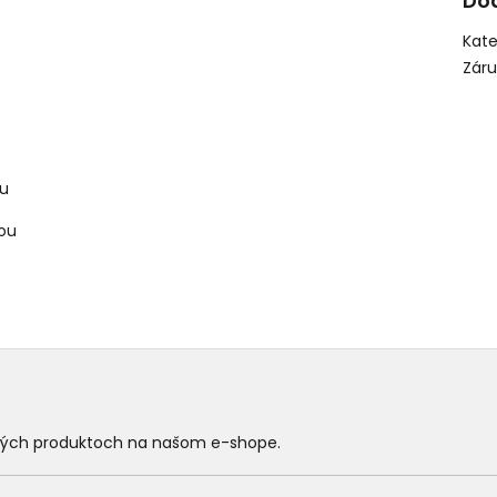
Do
Kate
Zár
du
kou
ových produktoch na našom e-shope.