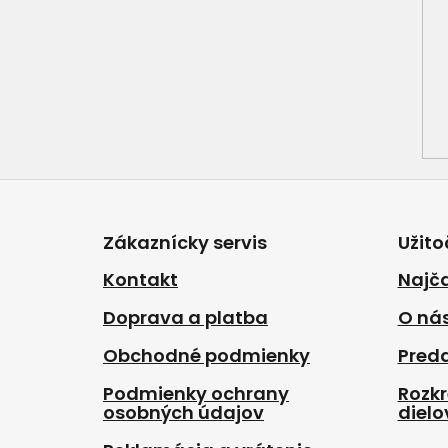
Z
á
p
Zákaznícky servis
Užito
ä
t
Kontakt
Najča
i
Doprava a platba
O ná
e
Obchodné podmienky
Pred
Podmienky ochrany
Rozk
osobných údajov
dielo