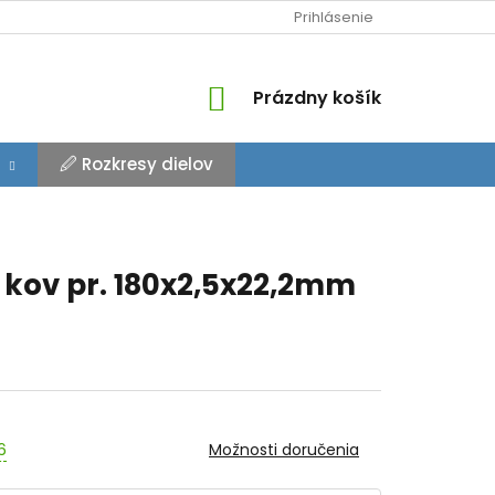
Prihlásenie
NÁKUPNÝ
Prázdny košík
KOŠÍK
🖉 Rozkresy dielov
 kov pr. 180x2,5x22,2mm
6
Možnosti doručenia