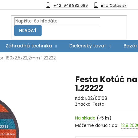
+421 948 882 689
info@btps.sk
HĽADAŤ
Záhradná technika
Dielenský tovar
Bazár
pr. 180x2,5x22,2mm 1.22222
Festa Kotúč na
1.22222
Kód:
E02/00108
Značka:
Festa
Na sklade
(>5 ks)
Môžeme doručiť do:
12.8.202