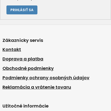
PRIHLÁSIŤ SA
Z
á
p
Zákaznícky servis
ä
t
Kontakt
i
Doprava a platba
e
Obchodné podmienky
Podmienky ochrany osobných údajov
Reklamácia a vrátenie tovaru
Užitočné informácie