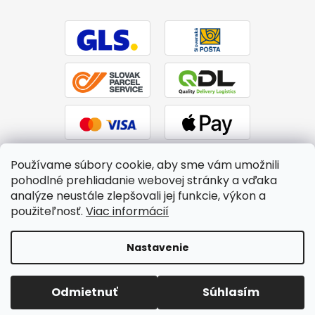
Používame súbory cookie, aby sme vám umožnili
pohodlné prehliadanie webovej stránky a vďaka
analýze neustále zlepšovali jej funkcie, výkon a
použiteľnosť.
Viac informácií
Vytvoril Shoptet
|
Upravil Balkys
Nastavenie
Copyright 2026
BTPS.sk
. Všetky práva vyhradené.
Upraviť
Odmietnuť
Súhlasím
nastavenie cookies