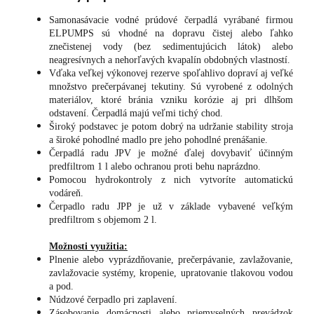
Samonasávacie vodné prúdové čerpadlá vyrábané firmou
ELPUMPS sú vhodné na dopravu čistej alebo ľahko
znečistenej vody (bez sedimentujúcich látok) alebo
neagresívnych a nehorľavých kvapalín obdobných vlastností.
Vďaka veľkej výkonovej rezerve spoľahlivo dopraví aj veľké
množstvo prečerpávanej tekutiny. Sú vyrobené z odolných
materiálov, ktoré bránia vzniku korózie aj pri dlhšom
odstavení. Čerpadlá majú veľmi tichý chod.
Široký podstavec je potom dobrý na udržanie stability stroja
a široké pohodlné madlo pre jeho pohodlné prenášanie.
Čerpadlá radu JPV je možné ďalej dovybaviť účinným
predfiltrom 1 l alebo ochranou proti behu naprázdno.
Pomocou hydrokontroly z nich vytvoríte automatickú
vodáreň.
Čerpadlo radu JPP je už v základe vybavené veľkým
predfiltrom s objemom 2 l.
Možnosti využitia:
Plnenie alebo vyprázdňovanie, prečerpávanie, zavlažovanie,
zavlažovacie systémy, kropenie, upratovanie tlakovou vodou
a pod.
Núdzové čerpadlo pri zaplavení.
Zásobovanie domácnosti alebo priemyselných prevádzok