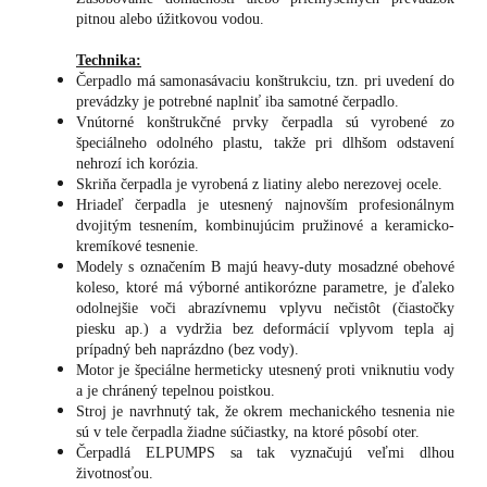
pitnou alebo úžitkovou vodou.
Technika:
Čerpadlo má samonasávaciu konštrukciu, tzn. pri uvedení do
prevádzky je potrebné naplniť iba samotné čerpadlo.
Vnútorné konštrukčné prvky čerpadla sú vyrobené zo
špeciálneho odolného plastu, takže pri dlhšom odstavení
nehrozí ich korózia.
Skriňa čerpadla je vyrobená z liatiny alebo nerezovej ocele.
Hriadeľ čerpadla je utesnený najnovším profesionálnym
dvojitým tesnením, kombinujúcim pružinové a keramicko-
kremíkové tesnenie.
Modely s označením B majú heavy-duty mosadzné obehové
koleso, ktoré má výborné antikorózne parametre, je ďaleko
odolnejšie voči abrazívnemu vplyvu nečistôt (čiastočky
piesku ap.) a vydržia bez deformácií vplyvom tepla aj
prípadný beh naprázdno (bez vody).
Motor je špeciálne hermeticky utesnený proti vniknutiu vody
a je chránený tepelnou poistkou.
Stroj je navrhnutý tak, že okrem mechanického tesnenia nie
sú v tele čerpadla žiadne súčiastky, na ktoré pôsobí oter.
Čerpadlá ELPUMPS sa tak vyznačujú veľmi dlhou
životnosťou.