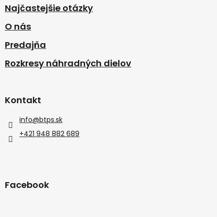
Najčastejšie otázky
O nás
Predajňa
Rozkresy náhradných dielov
Kontakt
info
@
btps.sk
+421 948 882 689
Facebook