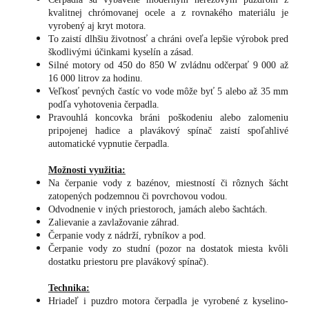
kvalitnej chrómovanej ocele a z rovnakého materiálu je
vyrobený aj kryt motora.
To zaistí dlhšiu životnosť a chráni oveľa lepšie výrobok pred
škodlivými účinkami kyselín a zásad.
Silné motory od 450 do 850 W zvládnu odčerpať 9 000 až
16 000 litrov za hodinu.
Veľkosť pevných častíc vo vode môže byť 5 alebo až 35 mm
podľa vyhotovenia čerpadla.
Pravouhlá koncovka bráni poškodeniu alebo zalomeniu
pripojenej hadice a plavákový spínač zaistí spoľahlivé
automatické vypnutie čerpadla.
Možnosti využitia:
Na čerpanie vody z bazénov, miestností či rôznych šácht
zatopených podzemnou či povrchovou vodou.
Odvodnenie v iných priestoroch, jamách alebo šachtách.
Zalievanie a zavlažovanie záhrad.
Čerpanie vody z nádrží, rybníkov a pod.
Čerpanie vody zo studní (pozor na dostatok miesta kvôli
dostatku priestoru pre plavákový spínač).
Technika:
Hriadeľ i puzdro motora čerpadla je vyrobené z kyselino-