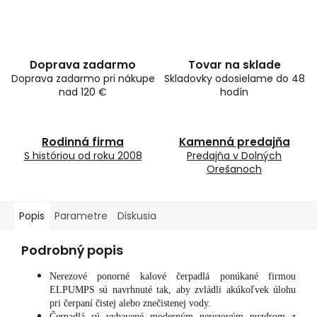
Doprava zadarmo
Tovar na sklade
Doprava zadarmo pri nákupe
Skladovky odosielame do 48
nad 120 €
hodín
Rodinná firma
Kamenná predajňa
S históriou od roku 2008
Predajňa v Dolných
Orešanoch
Popis
Parametre
Diskusia
Podrobný popis
Nerezové ponorné kalové čerpadlá ponúkané firmou
ELPUMPS sú navrhnuté tak, aby zvládli akúkoľvek úlohu
pri čerpaní čistej alebo znečistenej vody.
Čerpadlá sú vybavené moderným nerezovým puzdrom z