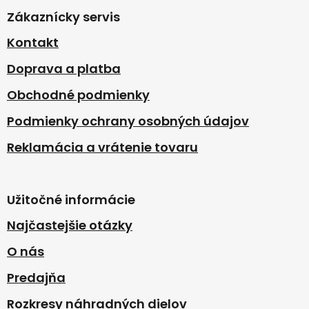
p
Zákaznícky servis
ä
t
Kontakt
i
Doprava a platba
e
Obchodné podmienky
Podmienky ochrany osobných údajov
Reklamácia a vrátenie tovaru
Užitočné informácie
Najčastejšie otázky
O nás
Predajňa
Rozkresy náhradných dielov