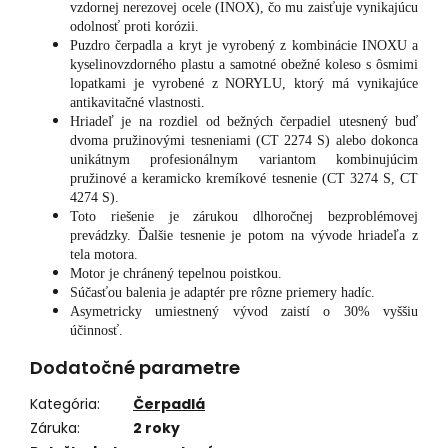
vzdornej nerezovej ocele (INOX), čo mu zaisťuje vynikajúcu
odolnosť proti korózii.
Puzdro čerpadla a kryt je vyrobený z kombinácie INOXU a
kyselinovzdorného plastu a samotné obežné koleso s ôsmimi
lopatkami je vyrobené z NORYLU, ktorý má vynikajúce
antikavitačné vlastnosti.
Hriadeľ je na rozdiel od bežných čerpadiel utesnený buď
dvoma pružinovými tesneniami (CT 2274 S) alebo dokonca
unikátnym profesionálnym variantom kombinujúcim
pružinové a keramicko kremíkové tesnenie (CT 3274 S, CT
4274 S).
Toto riešenie je zárukou dlhoročnej bezproblémovej
prevádzky. Ďalšie tesnenie je potom na vývode hriadeľa z
tela motora.
Motor je chránený tepelnou poistkou.
Súčasťou balenia je adaptér pre rôzne priemery hadíc.
Asymetricky umiestnený vývod zaistí o 30% vyššiu
účinnosť.
Dodatočné parametre
Kategória
:
Čerpadlá
Záruka
:
2 roky