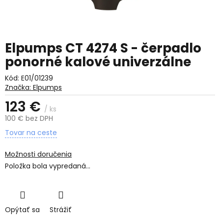
Elpumps CT 4274 S - čerpadlo
ponorné kalové univerzálne
Kód:
E01/01239
Značka:
Elpumps
123 €
/ ks
100 € bez DPH
Jednotková
Tovar na ceste
cena:
Možnosti doručenia
Položka bola vypredaná…
Opýtať sa
Strážiť