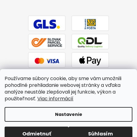
Používame súbory cookie, aby sme vám umožnili
pohodlné prehliadanie webovej stránky a vďaka
analýze neustále zlepšovali jej funkcie, výkon a
použiteľnosť.
Viac informácií
Vytvoril Shoptet
|
Upravil Balkys
Nastavenie
Copyright 2026
BTPS.sk
. Všetky práva vyhradené.
Upraviť
Odmietnuť
Súhlasím
nastavenie cookies