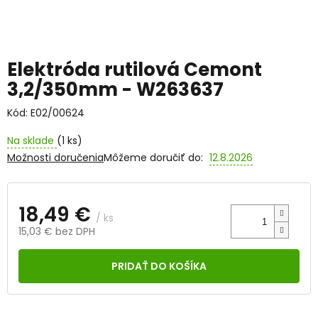
Elektróda rutilová Cemont
3,2/350mm - W263637
Kód:
E02/00624
Na sklade
(1 ks)
Možnosti doručenia
Môžeme doručiť do:
12.8.2026
18,49 €
/ ks
15,03 € bez DPH
Jednotková
cena:
PRIDAŤ DO KOŠÍKA