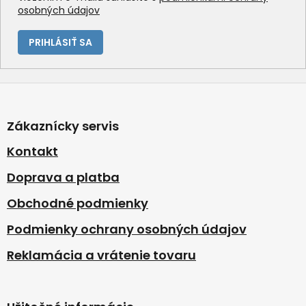
osobných údajov
PRIHLÁSIŤ SA
Z
á
p
Zákaznícky servis
ä
t
Kontakt
i
Doprava a platba
e
Obchodné podmienky
Podmienky ochrany osobných údajov
Reklamácia a vrátenie tovaru