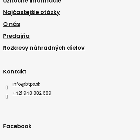
Užitočné informácie
Najčastejšie otázky
O nás
Predajňa
Rozkresy náhradných dielov
Kontakt
info
@
btps.sk
+421 948 882 689
Facebook