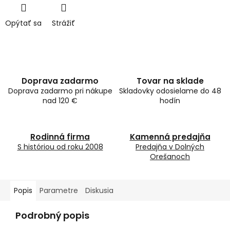
Opýtať sa
Strážiť
Doprava zadarmo
Tovar na sklade
Doprava zadarmo pri nákupe
Skladovky odosielame do 48
nad 120 €
hodín
Rodinná firma
Kamenná predajňa
S históriou od roku 2008
Predajňa v Dolných
Orešanoch
Popis
Parametre
Diskusia
Podrobný popis